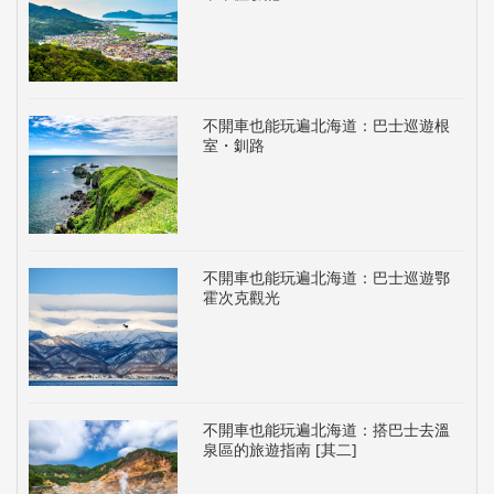
不開車也能玩遍北海道：巴士巡遊根
室・釧路
不開車也能玩遍北海道：巴士巡遊鄂
霍次克觀光
不開車也能玩遍北海道：搭巴士去溫
泉區的旅遊指南 [其二]