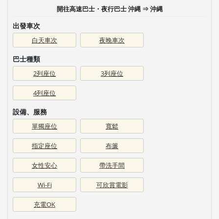
開往高速巴士・夜行巴士 沖縄 ⇒ 沖縄
出發車次
白天車次
夜晚車次
巴士種類
2列座位
3列座位
4列座位
設備、服務
單獨座位
寬鬆
指定座位
布簾
女性安心
帶洗手間
Wi-Fi
可欣賞電影
充電OK