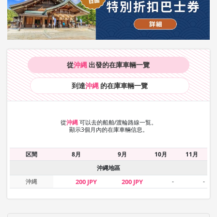
從
沖縄
出發的在庫車輛
一覽
到達
沖縄
的在庫車輛
一覽
從
沖縄
可以去的船舶/渡輪路線一覧。
顯示3個月內的在庫車輛信息。
区間
8月
9月
10月
11月
沖縄地區
沖縄
200 JPY
200 JPY
-
-