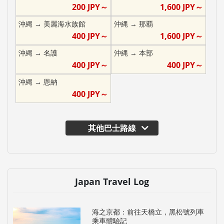
200
JPY～
1,600
JPY～
沖縄
→
美麗海水族館
沖縄
→
那覇
400
JPY～
1,600
JPY～
沖縄
→
名護
沖縄
→
本部
400
JPY～
400
JPY～
沖縄
→
恩納
400
JPY～
其他巴士路線
Japan Travel Log
海之京都：前往天橋立，黑松號列車
乘車體驗記