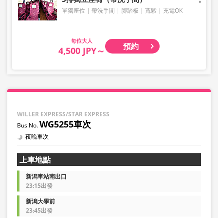
單獨座位
帶洗手間
腳踏板
寬鬆
充電OK
大人
預約
4,500 JPY～
WILLER EXPRESS/STAR EXPRESS
WG5255車次
夜晚車次
上車地點
新潟車站南出口
23:15出發
新潟大學前
23:45出發