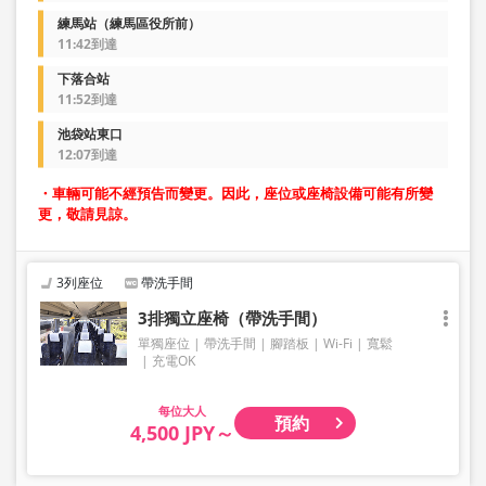
練馬站（練馬區役所前）
11:42到達
下落合站
11:52到達
池袋站東口
12:07到達
・車輛可能不經預告而變更。因此，座位或座椅設備可能有所變
更，敬請見諒。
3列座位
帶洗手間
3排獨立座椅（帶洗手間）
單獨座位
帶洗手間
腳踏板
Wi-Fi
寬鬆
充電OK
大人
預約
4,500 JPY～