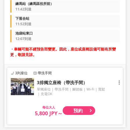
練馬站（練馬區役所前）
11:42到達
下落合站
11:52到達
池袋站東口
12:07到達
・車輛可能不經預告而變更。因此，座位或座椅設備可能有所變
更，敬請見諒。
3列座位
帶洗手間
3排獨立座椅（帶洗手間）
單獨座位
帶洗手間
腳踏板
Wi-Fi
寬鬆
充電OK
大人
預約
5,800 JPY～