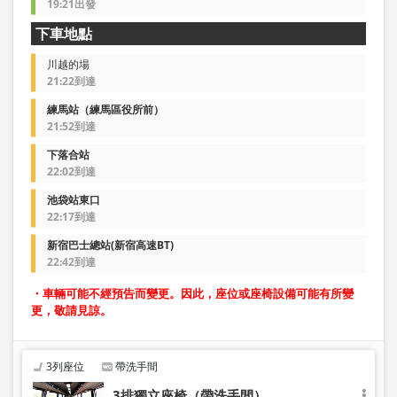
19:21出發
下車地點
川越的場
21:22到達
練馬站（練馬區役所前）
21:52到達
下落合站
22:02到達
池袋站東口
22:17到達
新宿巴士總站(新宿高速BT)
22:42到達
・車輛可能不經預告而變更。因此，座位或座椅設備可能有所變
更，敬請見諒。
3列座位
帶洗手間
3排獨立座椅（帶洗手間）