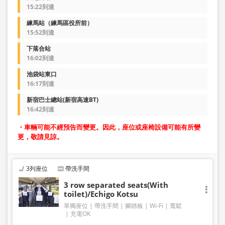
15:22到達
練馬站（練馬區役所前）
15:52到達
下落合站
16:02到達
池袋站東口
16:17到達
新宿巴士總站(新宿高速BT)
16:42到達
・車輛可能不經預告而變更。因此，座位或座椅設備可能有所變
更，敬請見諒。
3列座位
帶洗手間
3 row separated seats(With
toilet)/Echigo Kotsu
單獨座位
帶洗手間
腳踏板
Wi-Fi
寬鬆
充電OK