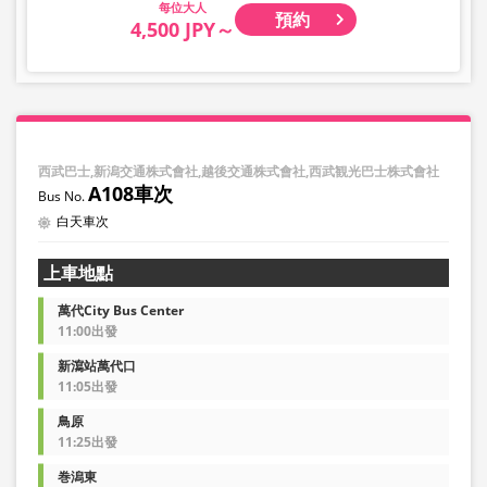
大人
預約
4,500 JPY～
西武巴士,新潟交通株式會社,越後交通株式會社,西武観光巴士株式會社
A108車次
白天車次
上車地點
萬代City Bus Center
11:00出發
新瀉站萬代口
11:05出發
鳥原
11:25出發
巻潟東