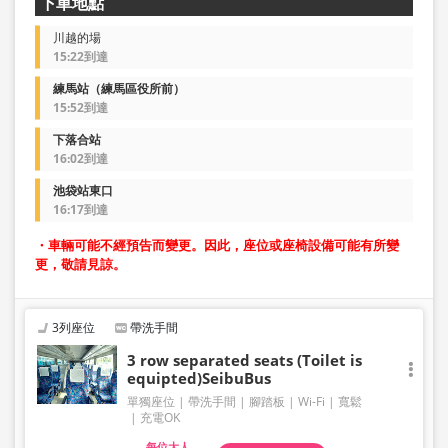
下車地點
川越的場
15:22到達
練馬站（練馬區役所前）
15:52到達
下落合站
16:02到達
池袋站東口
16:17到達
・車輛可能不經預告而變更。因此，座位或座椅設備可能有所變
更，敬請見諒。
3列座位
帶洗手間
3 row separated seats (Toilet is
equipted)SeibuBus
單獨座位
帶洗手間
腳踏板
Wi-Fi
寬鬆
充電OK
大人