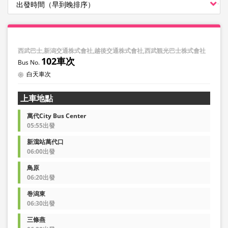
西武巴士,新潟交通株式會社,越後交通株式會社,西武観光巴士株式會社
102車次
白天車次
上車地點
萬代City Bus Center
05:55出發
新瀉站萬代口
06:00出發
鳥原
06:20出發
巻潟東
06:30出發
三條燕