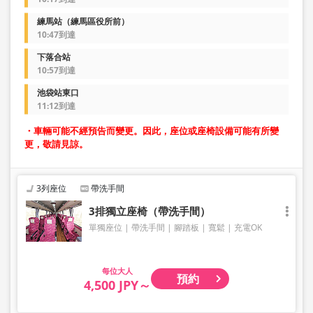
練馬站（練馬區役所前）
10:47到達
下落合站
10:57到達
池袋站東口
11:12到達
・車輛可能不經預告而變更。因此，座位或座椅設備可能有所變
更，敬請見諒。
3列座位
帶洗手間
3排獨立座椅（帶洗手間）
單獨座位
帶洗手間
腳踏板
寬鬆
充電OK
大人
預約
4,500 JPY～