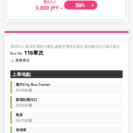
大人
預約
5,800 JPY～
西武巴士,新潟交通株式會社,越後交通株式會社,西武観光巴士株式會社
116車次
夜晚車次
上車地點
萬代City Bus Center
23:50出發
新瀉站萬代口
23:55出發
鳥原
24:15出發
巻潟東