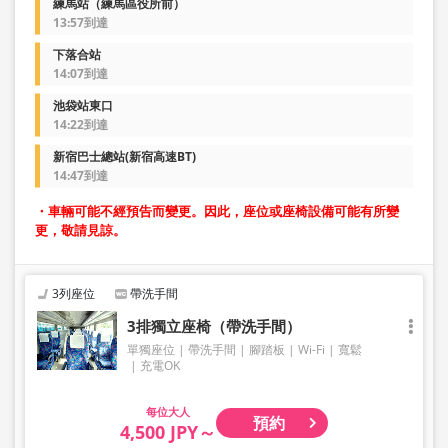
練馬站（練馬區役所前）
13:57到達
下落合站
14:07到達
池袋站東口
14:22到達
新宿巴士總站(新宿高速BT)
14:47到達
・車輛可能不經預告而變更。因此，座位或座椅設備可能有所變
更，敬請見諒。
3列座位
帶洗手間
3排獨立座椅（帶洗手間）
單獨座位
帶洗手間
腳踏板
Wi-Fi
寬鬆
充電OK
大人
預約
4,500 JPY～