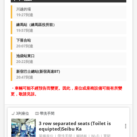
川越的場
19:27到達
練馬站（練馬區役所前）
19:57到達
下落合站
20:07到達
池袋站東口
20:22到達
新宿巴士總站(新宿高速BT)
20:47到達
・車輛可能不經預告而變更。因此，座位或座椅設備可能有所變
更，敬請見諒。
3列座位
帶洗手間
3 row separated seats (Toilet is
equipted)Seibu Ka
單獨座位
帶洗手間
腳踏板
Wi-Fi
寬鬆