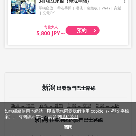
3排獨立座椅（帶洗手間）
單獨座位
帶洗手間
毛毯
腳踏板
Wi-Fi
寬鬆
充電OK
大人
預約
5,800 JPY～
新潟
出發熱門巴士路線
新潟 → 福島
新潟 → 愛知
新潟 → 京都
新潟 → 大阪
如您繼續使用本網站，即表示您同意我們使用 cookie（小型文字檔
案）。 有關詳細信息，請參閱
隱私聲明
。
新潟
往各地區的熱門巴士路線
關閉