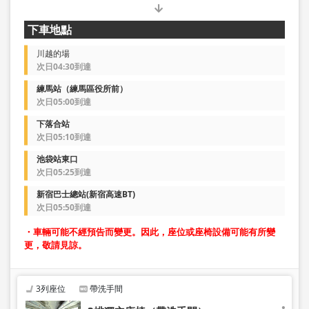
下車地點
川越的場
次日04:30到達
練馬站（練馬區役所前）
次日05:00到達
下落合站
次日05:10到達
池袋站東口
次日05:25到達
新宿巴士總站(新宿高速BT)
次日05:50到達
・車輛可能不經預告而變更。因此，座位或座椅設備可能有所變
更，敬請見諒。
3列座位
帶洗手間