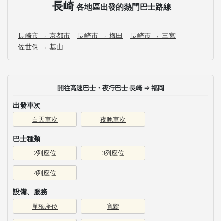
長崎
各地區出發的熱門巴士路線
長崎市 → 京都市
長崎市 → 梅田
長崎市 → 三宮
佐世保 → 基山
開往高速巴士・夜行巴士 長崎 ⇒ 福岡
出發車次
白天車次
夜晚車次
巴士種類
2列座位
3列座位
4列座位
設備、服務
單獨座位
寬鬆