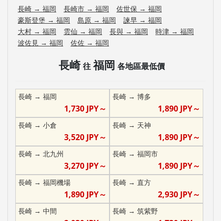
長崎
→
福岡
長崎市
→
福岡
佐世保
→
福岡
豪斯登堡
→
福岡
島原
→
福岡
諫早
→
福岡
大村
→
福岡
雲仙
→
福岡
長與
→
福岡
時津
→
福岡
波佐見
→
福岡
佐佐
→
福岡
長崎
福岡
往
各地區最低價
長崎
→
福岡
長崎
→
博多
1,730
JPY～
1,890
JPY～
長崎
→
小倉
長崎
→
天神
3,520
JPY～
1,890
JPY～
長崎
→
北九州
長崎
→
福岡市
3,270
JPY～
1,890
JPY～
長崎
→
福岡機場
長崎
→
直方
1,890
JPY～
2,930
JPY～
長崎
→
中間
長崎
→
筑紫野