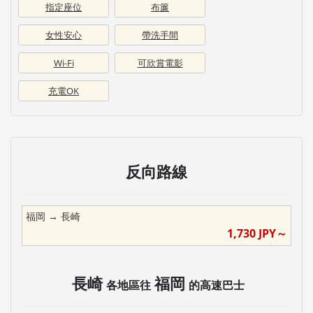
指定座位
布簾
女性安心
帶洗手間
Wi-Fi
可欣賞電影
充電OK
反向路線
福岡
→
長崎
1,730
JPY～
長崎
福岡
各地區往
的高速巴士