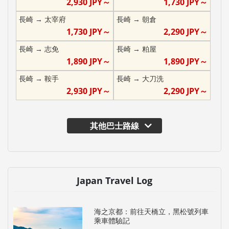
2,930
JPY～
1,730
JPY～
長崎
→
太宰府
長崎
→
朝倉
1,730
JPY～
2,290
JPY～
長崎
→
志免
長崎
→
粕屋
1,890
JPY～
1,890
JPY～
長崎
→
鞍手
長崎
→
大刀洗
2,930
JPY～
2,290
JPY～
其他巴士路線
Japan Travel Log
海之京都：前往天橋立，黑松號列車
乘車體驗記