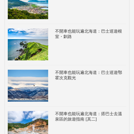
不開車也能玩遍北海道：巴士巡遊根
室・釧路
不開車也能玩遍北海道：巴士巡遊鄂
霍次克觀光
不開車也能玩遍北海道：搭巴士去溫
泉區的旅遊指南 [其二]