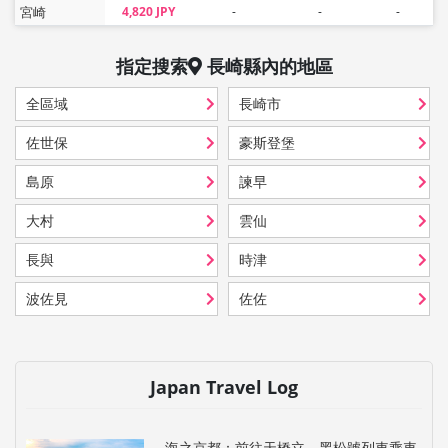
宮崎
4,820 JPY
-
-
-
指定搜索
長崎縣
內的地區
全區域
長崎市
佐世保
豪斯登堡
島原
諫早
大村
雲仙
長與
時津
波佐見
佐佐
Japan Travel Log
海之京都：前往天橋立，黑松號列車乘車