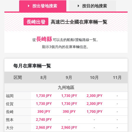
按出發地搜索
按目的地搜索
長崎出發
高速巴士全國在庫車輛一覧
長崎縣
從
可以去的船舶/渡輪路線一覧。
顯示3個月內的在庫車輛信息。
每月在庫車輛一覧
区間
8月
9月
10月
11月
九州地區
福岡
1,730 JPY
1,730 JPY
2,300 JPY
-
佐賀
1,730 JPY
1,730 JPY
2,300 JPY
-
長崎
390 JPY
390 JPY
1,700 JPY
-
熊本
2,740 JPY
-
-
-
大分
2,960 JPY
2,960 JPY
-
-