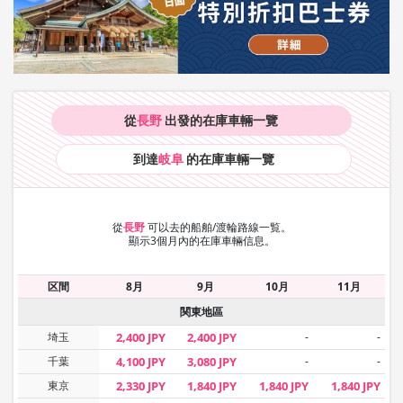
從
長野
出發的在庫車輛
一覽
到達
岐阜
的在庫車輛
一覽
從
長野
可以去的船舶/渡輪路線一覧。
顯示3個月內的在庫車輛信息。
区間
8月
9月
10月
11月
関東地區
埼玉
2,400 JPY
2,400 JPY
-
-
千葉
4,100 JPY
3,080 JPY
-
-
東京
2,330 JPY
1,840 JPY
1,840 JPY
1,840 JPY