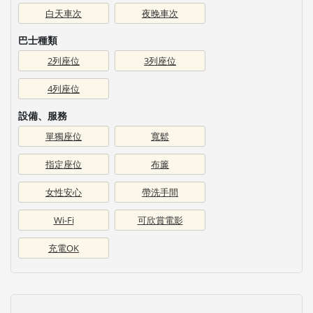
白天車次
夜晚車次
巴士種類
2列座位
3列座位
4列座位
設備、服務
單獨座位
寬鬆
指定座位
布簾
女性安心
帶洗手間
Wi-Fi
可欣賞電影
充電OK