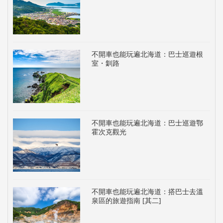
不開車也能玩遍北海道：巴士巡遊根
室・釧路
不開車也能玩遍北海道：巴士巡遊鄂
霍次克觀光
不開車也能玩遍北海道：搭巴士去溫
泉區的旅遊指南 [其二]