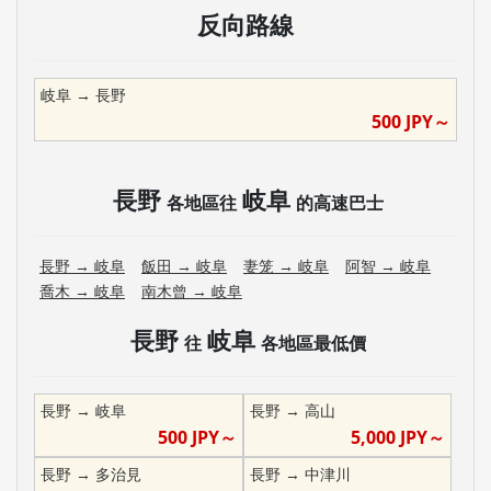
反向路線
岐阜
→
長野
500
JPY～
長野
岐阜
各地區往
的高速巴士
長野
→
岐阜
飯田
→
岐阜
妻笼
→
岐阜
阿智
→
岐阜
喬木
→
岐阜
南木曾
→
岐阜
長野
岐阜
往
各地區最低價
長野
→
岐阜
長野
→
高山
500
JPY～
5,000
JPY～
長野
→
多治見
長野
→
中津川