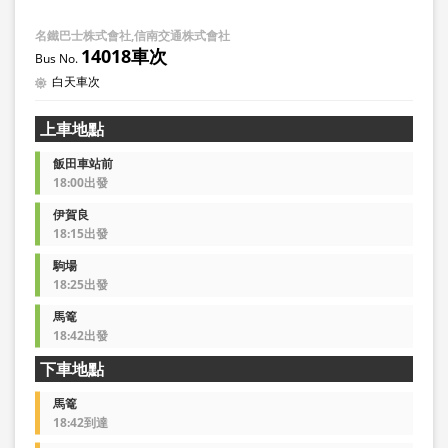
名鐵巴士株式會社,信南交通株式會社
14018車次
白天車次
上車地點
飯田車站前
18:00出發
伊賀良
18:15出發
駒場
18:25出發
馬篭
18:42出發
下車地點
馬篭
18:42到達