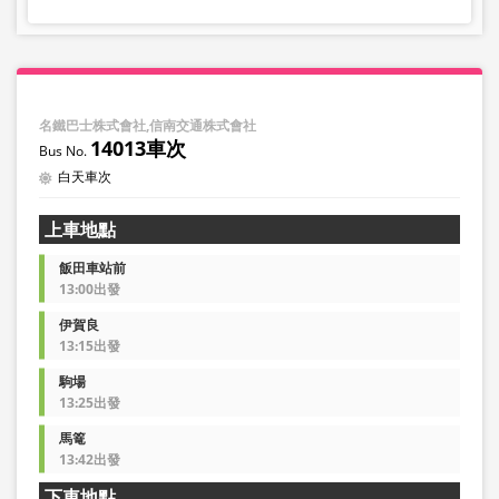
名鐵巴士株式會社,信南交通株式會社
14013車次
白天車次
上車地點
飯田車站前
13:00出發
伊賀良
13:15出發
駒場
13:25出發
馬篭
13:42出發
下車地點