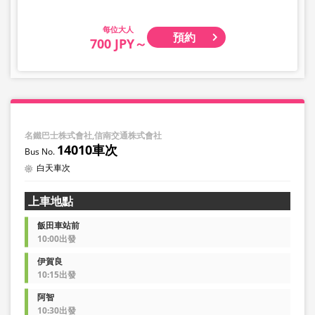
大人
預約
700 JPY～
名鐵巴士株式會社,信南交通株式會社
14010車次
白天車次
上車地點
飯田車站前
10:00出發
伊賀良
10:15出發
阿智
10:30出發