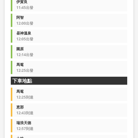
伊賀良
11:45出發
阿智
12:00出發
昼神溫泉
12:05出發
園原
12:14出發
馬篭
12:25出發
下車地點
馬篭
12:25到達
恵那
12:43到達
瑞浪天徳
12:57到達