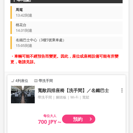
馬篭
13:42到達
桃花台
14:31到達
名鐵巴士中心（3樓5號乘車處）
15:05到達
・車輛可能不經預告而變更。因此，座位或座椅設備可能有所變
更，敬請見諒。
4列座位
帶洗手間
寬敞四排座椅【洗手間】／名鐵巴士
帶洗手間
腳踏板
Wi-Fi
寬鬆
大人
預約
700 JPY～