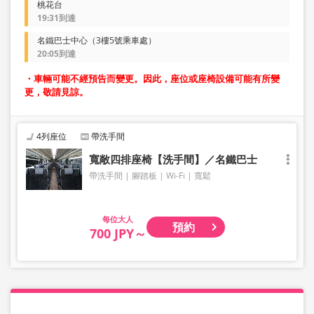
桃花台
19:31到達
名鐵巴士中心（3樓5號乘車處）
20:05到達
・車輛可能不經預告而變更。因此，座位或座椅設備可能有所變
更，敬請見諒。
4列座位
帶洗手間
寬敞四排座椅【洗手間】／名鐵巴士
帶洗手間
腳踏板
Wi-Fi
寬鬆
大人
預約
700 JPY～