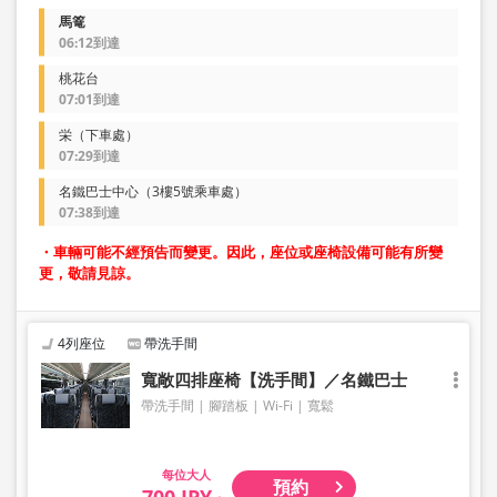
馬篭
06:12到達
桃花台
07:01到達
栄（下車處）
07:29到達
名鐵巴士中心（3樓5號乘車處）
07:38到達
・車輛可能不經預告而變更。因此，座位或座椅設備可能有所變
更，敬請見諒。
4列座位
帶洗手間
寬敞四排座椅【洗手間】／名鐵巴士
帶洗手間
腳踏板
Wi-Fi
寬鬆
大人
預約
700 JPY～