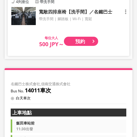
4列座位
帶洗手間
寬敞四排座椅【洗手間】／名鐵巴士
帶洗手間
腳踏板
Wi-Fi
寬鬆
大人
預約
500 JPY～
名鐵巴士株式會社,信南交通株式會社
14011車次
白天車次
上車地點
飯田車站前
11:30出發