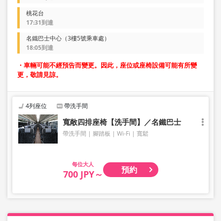
桃花台
17:31到達
名鐵巴士中心（3樓5號乘車處）
18:05到達
・車輛可能不經預告而變更。因此，座位或座椅設備可能有所變
更，敬請見諒。
4列座位
帶洗手間
寬敞四排座椅【洗手間】／名鐵巴士
帶洗手間
腳踏板
Wi-Fi
寬鬆
大人
預約
700 JPY～