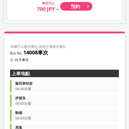
大人
預約
700 JPY～
名鐵巴士株式會社,信南交通株式會社
14008車次
白天車次
上車地點
飯田車站前
08:30出發
伊賀良
08:45出發
駒場
08:55出發
馬篭