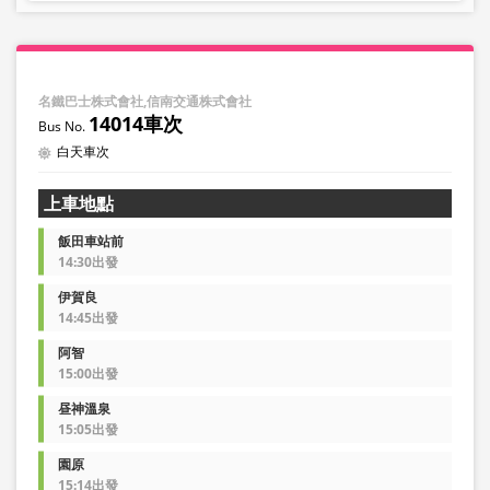
名鐵巴士株式會社,信南交通株式會社
14014車次
白天車次
上車地點
飯田車站前
14:30出發
伊賀良
14:45出發
阿智
15:00出發
昼神溫泉
15:05出發
園原
15:14出發