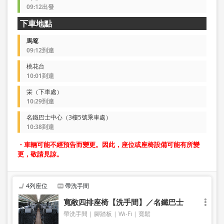
09:12出發
下車地點
馬篭
09:12到達
桃花台
10:01到達
栄（下車處）
10:29到達
名鐵巴士中心（3樓5號乘車處）
10:38到達
・車輛可能不經預告而變更。因此，座位或座椅設備可能有所變
更，敬請見諒。
4列座位
帶洗手間
寬敞四排座椅【洗手間】／名鐵巴士
帶洗手間
腳踏板
Wi-Fi
寬鬆