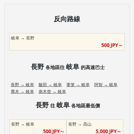
反向路線
岐阜
→
長野
500
JPY～
長野
岐阜
各地區往
的高速巴士
長野
→
岐阜
飯田
→
岐阜
妻笼
→
岐阜
阿智
→
岐阜
喬木
→
岐阜
南木曾
→
岐阜
長野
岐阜
往
各地區最低價
長野
→
岐阜
長野
→
高山
500
JPY～
5,000
JPY～