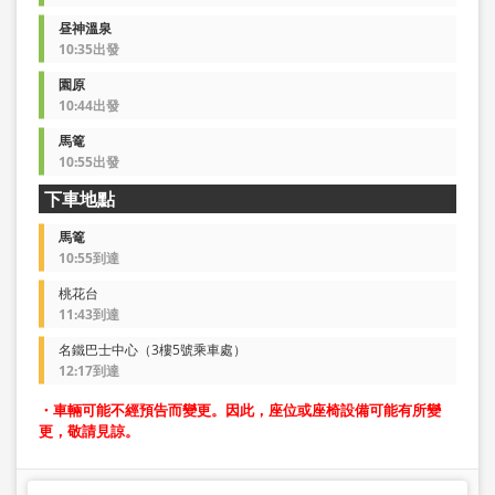
昼神溫泉
10:35出發
園原
10:44出發
馬篭
10:55出發
下車地點
馬篭
10:55到達
桃花台
11:43到達
名鐵巴士中心（3樓5號乘車處）
12:17到達
・車輛可能不經預告而變更。因此，座位或座椅設備可能有所變
更，敬請見諒。