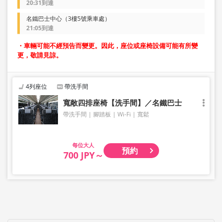
20:31到達
名鐵巴士中心（3樓5號乘車處）
21:05到達
・車輛可能不經預告而變更。因此，座位或座椅設備可能有所變
更，敬請見諒。
4列座位
帶洗手間
寬敞四排座椅【洗手間】／名鐵巴士
帶洗手間
腳踏板
Wi-Fi
寬鬆
大人
預約
700 JPY～