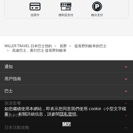
信用卡
便利店支付
積分支付
WILLER TRAVEL 日本巴士預約
長野
從長野到岐阜的巴士
高速巴士、夜行巴士 從長野到岐阜
通知
用戶指南
巴士
旅游套餐
如您繼續使用本網站，即表示您同意我們使用 cookie（小型文字檔
案）。 有關詳細信息，請參閱
隱私聲明
。
觀光列車
關閉
日本活動攻略