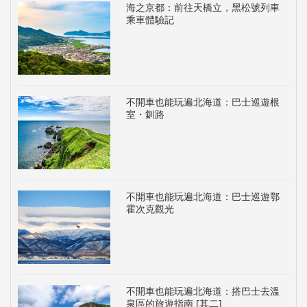
海之京都：前往天橋立，黑松號列車
乘車體驗記
不開車也能玩遍北海道：巴士巡遊根
室・釧路
不開車也能玩遍北海道：巴士巡遊鄂
霍次克觀光
不開車也能玩遍北海道：搭巴士去溫
泉區的旅遊指南 [其二]