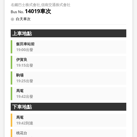
名鐵巴士株式會社,信南交通株式會社
14019車次
白天車次
上車地點
飯田車站前
19:00出發
伊賀良
19:15出發
駒場
19:25出發
馬篭
19:42出發
下車地點
馬篭
19:42到達
桃花台