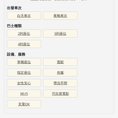
出發車次
白天車次
夜晚車次
巴士種類
2列座位
3列座位
4列座位
設備、服務
單獨座位
寬鬆
指定座位
布簾
女性安心
帶洗手間
Wi-Fi
可欣賞電影
充電OK