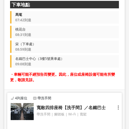
下車地點
馬篭
07:42到達
桃花台
08:31到達
栄（下車處）
08:59到達
名鐵巴士中心（3樓5號乘車處）
09:08到達
・車輛可能不經預告而變更。因此，座位或座椅設備可能有所變
更，敬請見諒。
4列座位
帶洗手間
寬敞四排座椅【洗手間】／名鐵巴士
帶洗手間
腳踏板
Wi-Fi
寬鬆