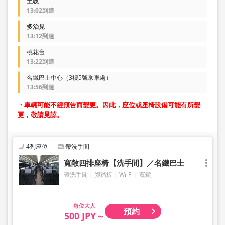
土岐
13:02到達
多治見
13:12到達
桃花台
13:22到達
名鐵巴士中心（3樓5號乘車處）
13:56到達
・車輛可能不經預告而變更。因此，座位或座椅設備可能有所變
更，敬請見諒。
4列座位
帶洗手間
寬敞四排座椅【洗手間】／名鐵巴士
帶洗手間
腳踏板
Wi-Fi
寬鬆
大人
預約
500 JPY～