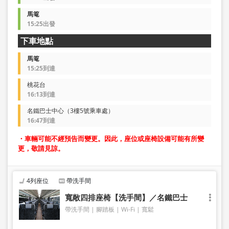
馬篭
15:25出發
下車地點
馬篭
15:25到達
桃花台
16:13到達
名鐵巴士中心（3樓5號乘車處）
16:47到達
・車輛可能不經預告而變更。因此，座位或座椅設備可能有所變
更，敬請見諒。
4列座位
帶洗手間
寬敞四排座椅【洗手間】／名鐵巴士
帶洗手間
腳踏板
Wi-Fi
寬鬆