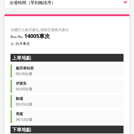
名鐵巴士株式會社,信南交通株式會社
14005車次
白天車次
上車地點
飯田車站前
05:30出發
伊賀良
05:45出發
駒場
05:55出發
馬篭
06:12出發
下車地點