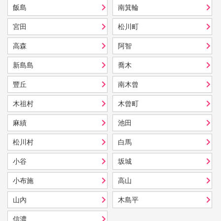
飯島
南箕輪
宮田
松川町
高森
阿智
新島島
喬木
豐丘
南木曾
木祖村
木曾町
麻績
池田
松川村
白馬
小谷
坂城
小布施
高山
山內
木島平
信濃