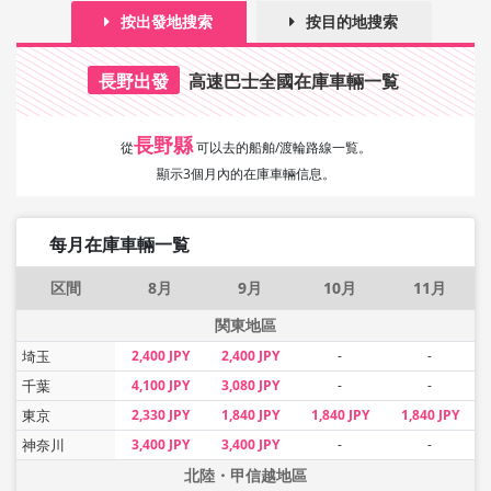
按出發地搜索
按目的地搜索
長野出發
高速巴士全國在庫車輛一覧
長野縣
從
可以去的船舶/渡輪路線一覧。
顯示3個月內的在庫車輛信息。
每月在庫車輛一覧
区間
8月
9月
10月
11月
関東地區
埼玉
2,400 JPY
2,400 JPY
-
-
千葉
4,100 JPY
3,080 JPY
-
-
東京
2,330 JPY
1,840 JPY
1,840 JPY
1,840 JPY
神奈川
3,400 JPY
3,400 JPY
-
-
北陸・甲信越地區