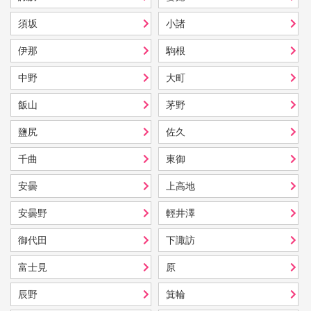
須坂
小諸
伊那
駒根
中野
大町
飯山
茅野
鹽尻
佐久
千曲
東御
安曇
上高地
安曇野
輕井澤
御代田
下諏訪
富士見
原
辰野
箕輪