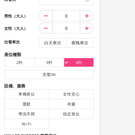
男性（大人）
女性（大人）
出發車次
白天車次
夜晚車次
座位種類
2列
3列
4列
充電OK
設備、服務
單獨座位
女性安心
寬鬆
布簾
帶洗手間
指定座位
Wi-Fi