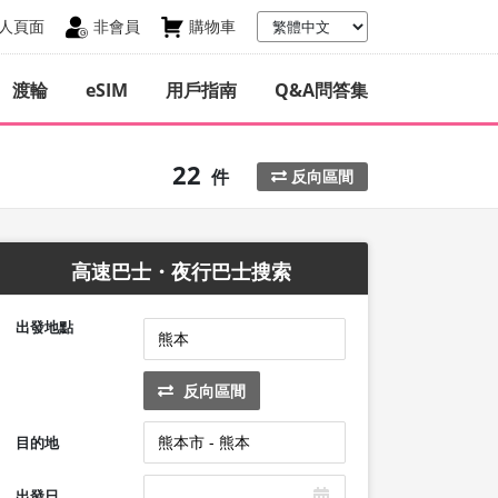
人頁面
非會員
購物車
渡輪
eSIM
用戶指南
Q&A問答集
22
件
反向區間
高速巴士・夜行巴士搜索
出發地點
反向區間
目的地
出發日