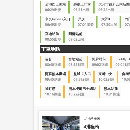
金池巴士總站
縣廳正門前
大分市役所合同新聞
06:29出發
06:31出發
06:32出發
米良bypass入口
戸次
大野IC
竹
06:49出發
07:01出發
07:30出發
07
宮地站前
阿蘇站前
08:55出發
09:02出發
下車地點
笹倉
宮地站前
阿蘇站前
Cuddly 
08:40到達
08:55到達
09:02到達
09:04到
阿蘇熊本機場
益城IC入口
東町中央
自衞
09:45到達
09:59到達
10:02到達
10:
通町筋
熊本櫻町巴士總站
熊本站前
10:16到達
10:22到達
10:31到達
4列座位
4排座椅