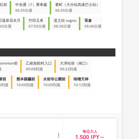
社前
中央通（1）乘車處
要町（大分站高速巴士站）
06:35出發
06:39出發
田溫泉花水月
竹田玉來
道之站 sugou
笹倉
:43出發
07:50出發
08:30出發
08:40出發
Dominion前
乙姬旅館村入口
大津站前（南口）
達
09:08到達
09:32到達
隊前
熊本縣廳前
水前寺公園前
味噌天神
03到達
10:06到達
10:09到達
10:12到達
大人
1,500 JPY～