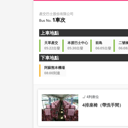
產交巴士股份有限公司
1車次
上車地點
天草產交
本渡巴士中心
前島
二號
05:22出發
05:30出發
06:05出發
06:0
下車地點
阿蘇熊本機場
08:00到達
4列座位
4排座椅（帶洗手間）