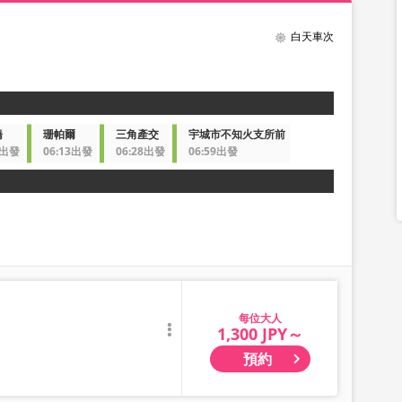
白天車次
橋
珊帕爾
三角產交
宇城市不知火支所前
8出發
06:13出發
06:28出發
06:59出發
大人
1,300 JPY～
預約