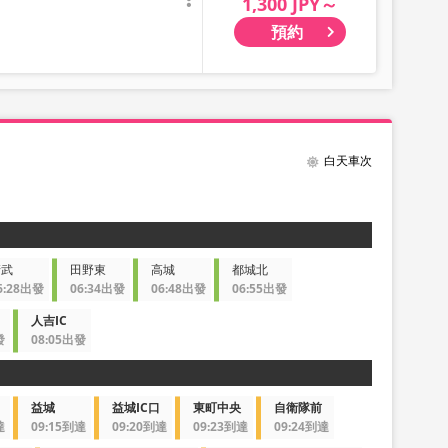
1,300 JPY～
預約
白天車次
清武
田野東
高城
都城北
6:28出發
06:34出發
06:48出發
06:55出發
人吉IC
發
08:05出發
益城
益城IC口
東町中央
自衛隊前
達
09:15到達
09:20到達
09:23到達
09:24到達