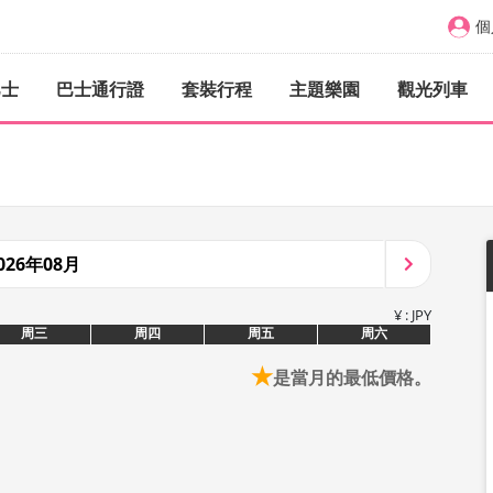
個
巴士
巴士通行證
套裝行程
主題樂園
觀光列車
026年08月
¥ : JPY
周三
周四
周五
周六
★
是當月的最低價格。