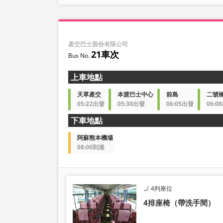
產交巴士股份有限公司
21車次
上車地點
天草產交
本渡巴士中心
前島
二號
05:22出發
05:30出發
06:05出發
06:0
下車地點
阿蘇熊本機場
08:00到達
4列座位
4排座椅（帶洗手間）