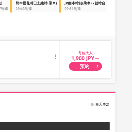
筋
熊本櫻花町巴士總站(乘車)
JR熊本站前(乘車) 7號站台
37到達
09:43到達
09:51到達
大人
1,900 JPY～
預約
白天車次