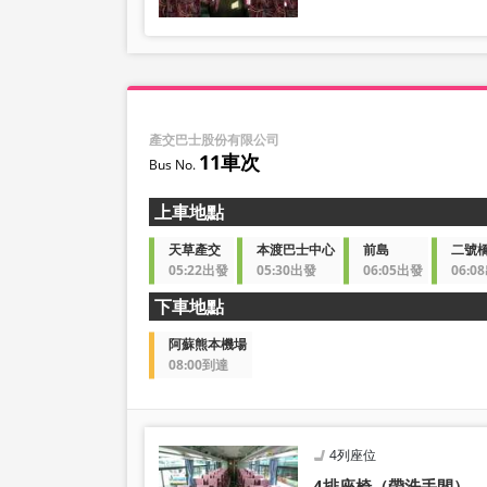
產交巴士股份有限公司
11車次
上車地點
天草產交
本渡巴士中心
前島
二號
05:22出發
05:30出發
06:05出發
06:0
下車地點
阿蘇熊本機場
08:00到達
4列座位
4排座椅（帶洗手間）