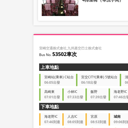
宮崎交通株式會社,九州產交巴士株式會社
53502車次
上車地點
宮崎站(乘車) C站台
宮交CITY(乘車) 5號站台
06:05出發
06:18出發
0
高崎東
小林IC
飯野
海老野IC
07:01出發
07:33出發
07:39出發
07:46出
下車地點
海老野IC
人吉IC
宮原
城南
07:46到達
08:05到達
08:53到達
09:06到