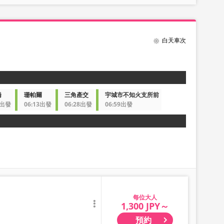
白天車次
橋
珊帕爾
三角產交
宇城市不知火支所前
8出發
06:13出發
06:28出發
06:59出發
大人
1,300 JPY～
預約