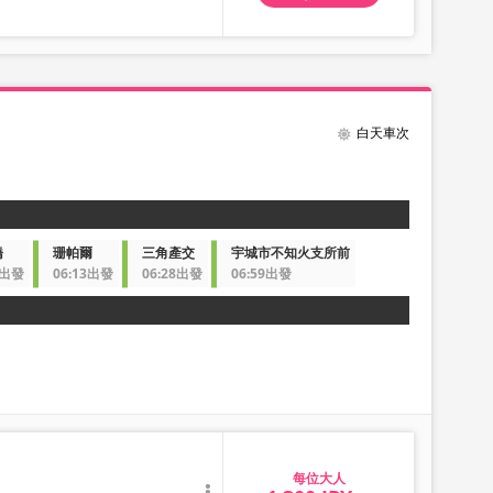
白天車次
橋
珊帕爾
三角產交
宇城市不知火支所前
8出發
06:13出發
06:28出發
06:59出發
大人