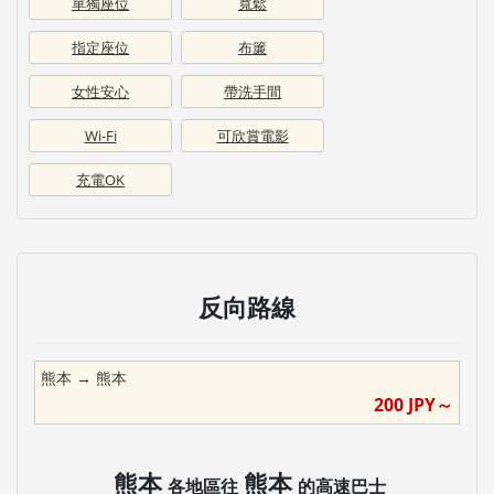
單獨座位
寬鬆
指定座位
布簾
女性安心
帶洗手間
Wi-Fi
可欣賞電影
充電OK
反向路線
熊本
→
熊本
200
JPY～
熊本
熊本
各地區往
的高速巴士