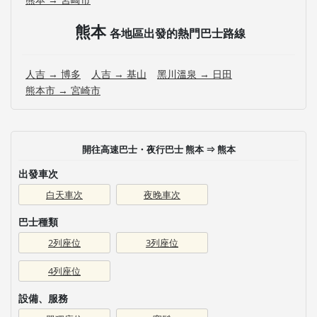
熊本
各地區出發的熱門巴士路線
人吉 → 博多
人吉 → 基山
黑川溫泉 → 日田
熊本市 → 宮崎市
開往高速巴士・夜行巴士 熊本 ⇒ 熊本
出發車次
白天車次
夜晚車次
巴士種類
2列座位
3列座位
4列座位
設備、服務