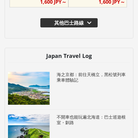
1,600
JPY～
1,600
JPY～
其他巴士路線
Japan Travel Log
海之京都：前往天橋立，黑松號列車
乘車體驗記
不開車也能玩遍北海道：巴士巡遊根
室・釧路