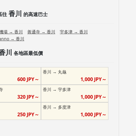
香川
區往
的高速巴士
機場
→
香川
善通寺
→
香川
宇多津
→
香川
anno
→
香川
香川
各地區最低價
香川
→
丸龜
600
JPY～
1,000
JPY～
寺
香川
→
宇多津
320
JPY～
1,000
JPY～
香川
→
多度津
250
JPY～
1,000
JPY～