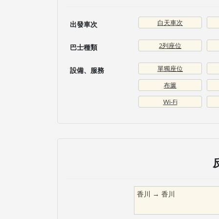
白天車次
出發車次
2列座位
巴士種類
單獨座位
設備、服務
布簾
Wi-Fi
香川
→
香川