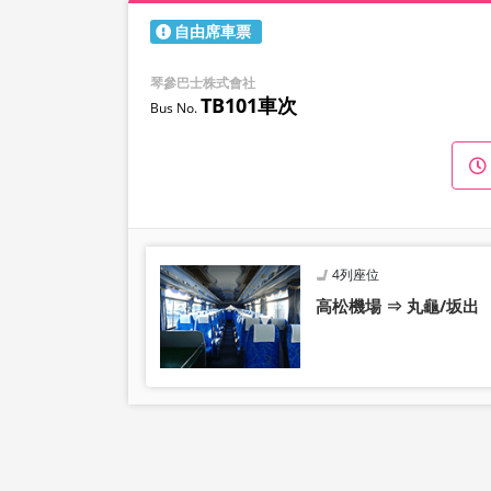
自由席車票
琴參巴士株式會社
TB101車次
4列座位
高松機場 ⇒ 丸龜/坂出