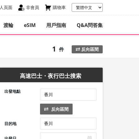
人頁面
非會員
購物車
渡輪
eSIM
用戶指南
Q&A問答集
1
件
反向區間
高速巴士・夜行巴士搜索
出發地點
反向區間
目的地
出發日