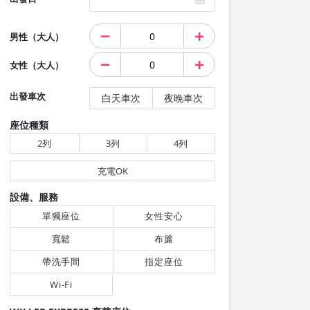
男性（大人）
女性（大人）
出發車次
白天車次
夜晚車次
座位種類
2列
3列
4列
充電OK
設備、服務
單獨座位
女性安心
寬鬆
布簾
帶洗手間
指定座位
Wi-Fi