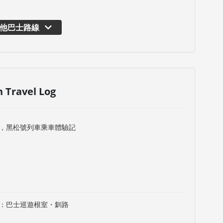
他巴士路線
n Travel Log
，黑松號列車乘車體驗記
：巴士巡遊根室・釧路