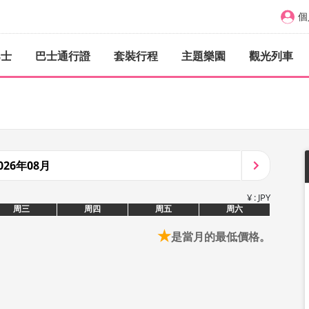
個
巴士
巴士通行證
套裝行程
主題樂園
觀光列車
026年08月
¥ : JPY
周三
周四
周五
周六
★
是當月的最低價格。