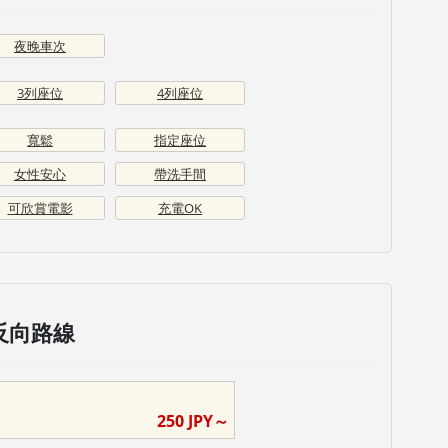
夜晚車次
3列座位
4列座位
寬鬆
指定座位
女性安心
帶洗手間
可欣賞電影
充電OK
反向路線
250
JPY～