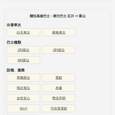
開往高速巴士・夜行巴士 石川 ⇒ 富山
出發車次
白天車次
夜晚車次
巴士種類
2列座位
3列座位
4列座位
設備、服務
單獨座位
寬鬆
指定座位
布簾
女性安心
帶洗手間
Wi-Fi
可欣賞電影