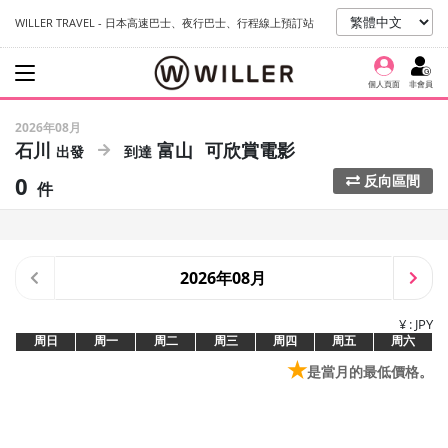
WILLER TRAVEL - 日本高速巴士、夜行巴士、行程線上預訂站
個人頁面
非會員
2026年08月
石川
富山
可欣賞電影
0
反向區間
件
2026年08月
¥ : JPY
周日
周一
周二
周三
周四
周五
周六
★
是當月的最低價格。