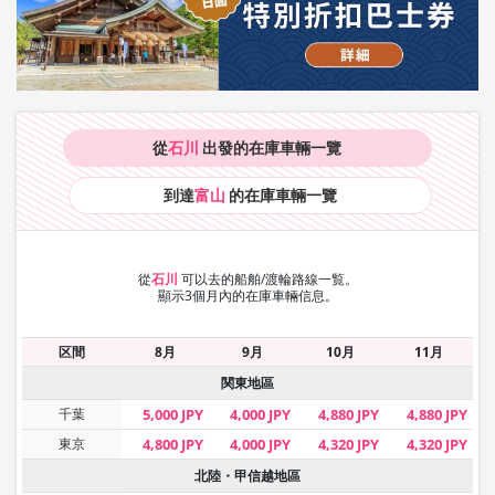
從
石川
出發的在庫車輛
一覽
到達
富山
的在庫車輛
一覽
從
石川
可以去的船舶/渡輪路線一覧。
顯示3個月內的在庫車輛信息。
区間
8月
9月
10月
11月
関東地區
千葉
5,000 JPY
4,000 JPY
4,880 JPY
4,880 JPY
東京
4,800 JPY
4,000 JPY
4,320 JPY
4,320 JPY
北陸・甲信越地區