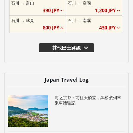
石川
→
富山
石川
→
高岡
390
JPY～
1,200
JPY～
石川
→
冰見
石川
→
南礪
800
JPY～
430
JPY～
其他巴士路線
Japan Travel Log
海之京都：前往天橋立，黑松號列車
乘車體驗記