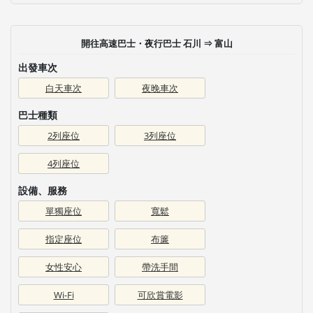
開往高速巴士・夜行巴士 石川 ⇒ 富山
出發車次
白天車次
夜晚車次
巴士種類
2列座位
3列座位
4列座位
設備、服務
單獨座位
寬鬆
指定座位
布簾
女性安心
帶洗手間
Wi-Fi
可欣賞電影