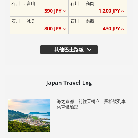
石川
→
富山
石川
→
高岡
390
JPY～
1,200
JPY～
石川
→
冰見
石川
→
南礪
800
JPY～
430
JPY～
其他巴士路線
Japan Travel Log
海之京都：前往天橋立，黑松號列車
乘車體驗記