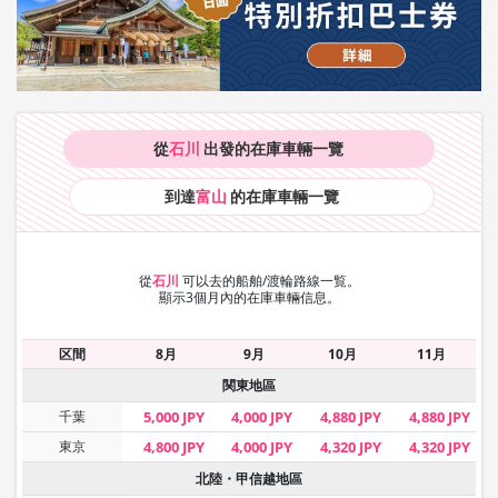
從
石川
出發的在庫車輛
一覽
到達
富山
的在庫車輛
一覽
從
石川
可以去的船舶/渡輪路線一覧。
顯示3個月內的在庫車輛信息。
区間
8月
9月
10月
11月
関東地區
千葉
5,000 JPY
4,000 JPY
4,880 JPY
4,880 JPY
東京
4,800 JPY
4,000 JPY
4,320 JPY
4,320 JPY
北陸・甲信越地區