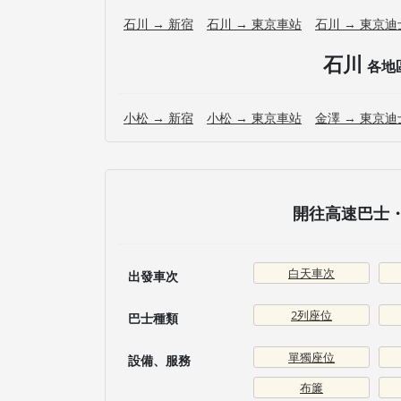
石川 → 新宿
石川 → 東京車站
石川 → 東京
石川
各地
小松 → 新宿
小松 → 東京車站
金澤 → 東京
開往高速巴士・
白天車次
出發車次
2列座位
巴士種類
單獨座位
設備、服務
布簾