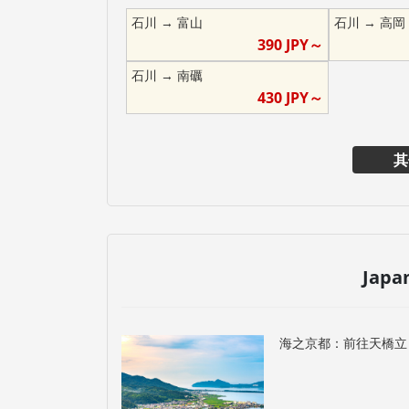
石川
→
富山
石川
→
高岡
390
JPY～
石川
→
南礪
430
JPY～
其
Japa
海之京都：前往天橋立