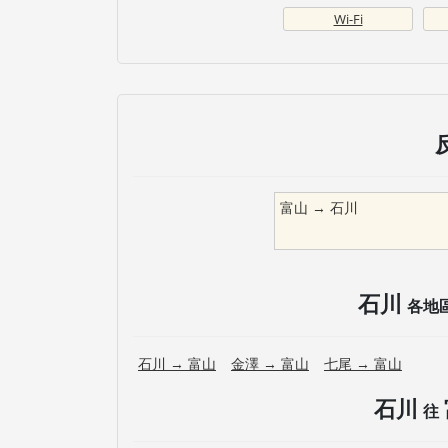
Wi-Fi
富山
→
石川
石川
各地
石川
→
富山
金澤
→
富山
七尾
→
富山
石川
往