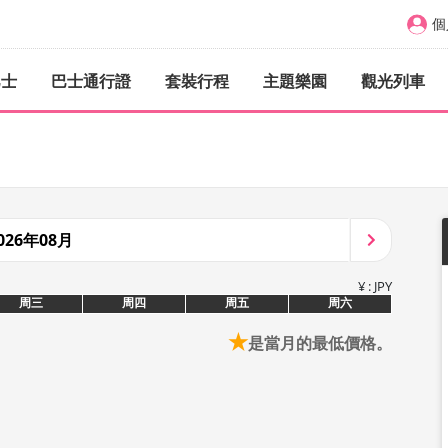
個
巴士
巴士通行證
套裝行程
主題樂園
觀光列車
026年08月
¥ : JPY
周三
周四
周五
周六
★
是當月的最低價格。