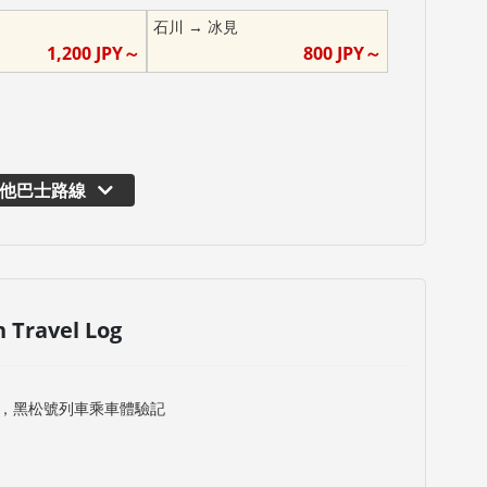
石川
→
冰見
1,200
JPY～
800
JPY～
他巴士路線
n Travel Log
，黑松號列車乘車體驗記