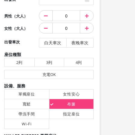
男性（大人）
女性（大人）
出發車次
白天車次
夜晚車次
座位種類
2列
3列
4列
充電OK
設備、服務
單獨座位
女性安心
寬鬆
布簾
帶洗手間
指定座位
Wi-Fi