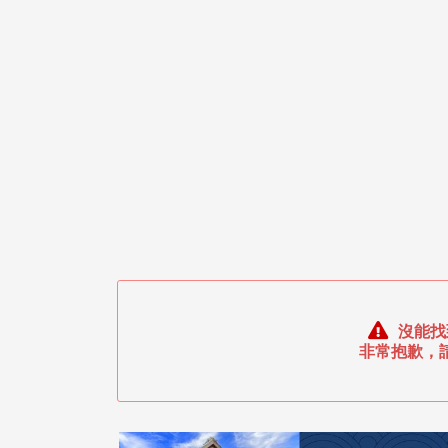
沒能找
非常抱歉，