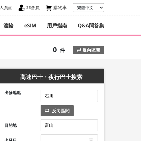
人頁面
非會員
購物車
渡輪
eSIM
用戶指南
Q&A問答集
0
件
反向區間
高速巴士・夜行巴士搜索
出發地點
反向區間
目的地
出發日