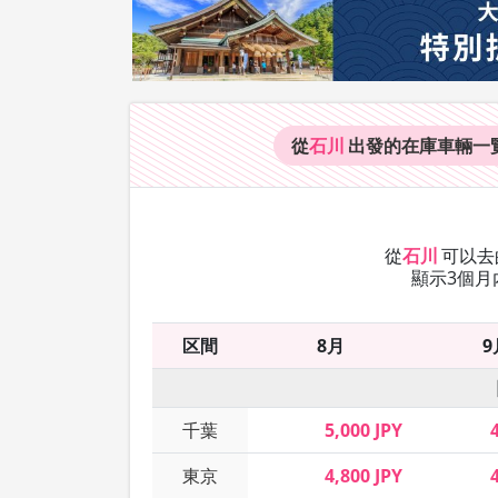
從
石川
出發的在庫車輛
一
從
石川
可以去
顯示3個月
区間
8月
9
千葉
5,000 JPY
東京
4,800 JPY