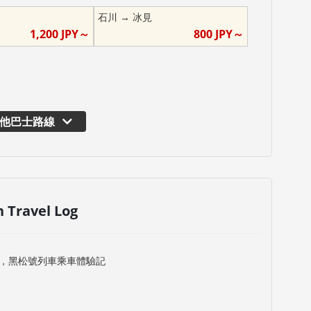
石川
→
冰見
1,200
JPY～
800
JPY～
他巴士路線
n Travel Log
，黑松號列車乘車體驗記