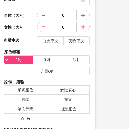
男性（大人）
女性（大人）
出發車次
白天車次
夜晚車次
座位種類
2列
3列
4列
充電OK
設備、服務
單獨座位
女性安心
寬鬆
布簾
帶洗手間
指定座位
Wi-Fi