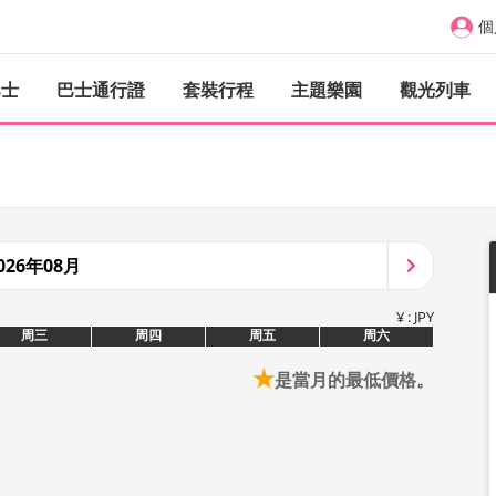
個
巴士
巴士通行證
套裝行程
主題樂園
觀光列車
026年08月
¥ : JPY
周三
周四
周五
周六
★
是當月的最低價格。