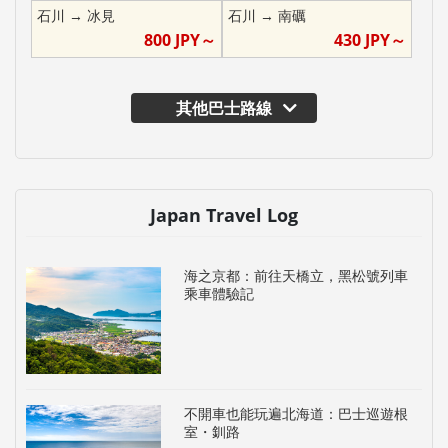
石川
→
冰見
石川
→
南礪
800
JPY～
430
JPY～
其他巴士路線
Japan Travel Log
海之京都：前往天橋立，黑松號列車
乘車體驗記
不開車也能玩遍北海道：巴士巡遊根
室・釧路