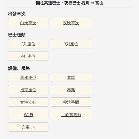
開往高速巴士・夜行巴士 石川 ⇒ 富山
出發車次
白天車次
夜晚車次
巴士種類
2列座位
3列座位
4列座位
設備、服務
單獨座位
寬鬆
指定座位
布簾
女性安心
帶洗手間
Wi-Fi
可欣賞電影
充電OK