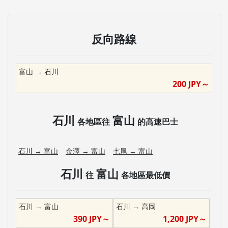
反向路線
富山
→
石川
200
JPY～
石川
富山
各地區往
的高速巴士
石川
→
富山
金澤
→
富山
七尾
→
富山
石川
富山
往
各地區最低價
石川
→
富山
石川
→
高岡
390
JPY～
1,200
JPY～