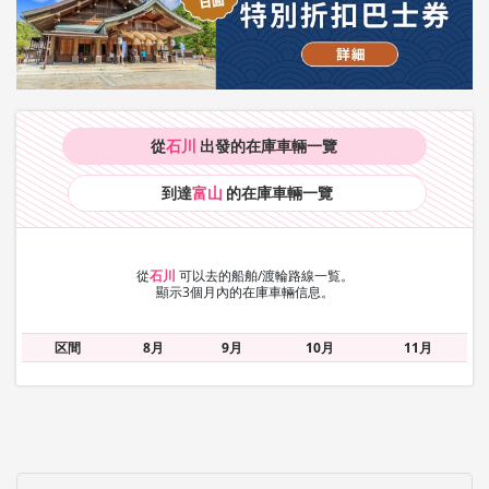
從
石川
出發的在庫車輛
一覽
到達
富山
的在庫車輛
一覽
從
石川
可以去的船舶/渡輪路線一覧。
顯示3個月內的在庫車輛信息。
区間
8月
9月
10月
11月