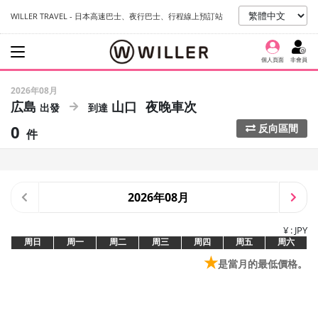
WILLER TRAVEL - 日本高速巴士、夜行巴士、行程線上預訂站
個人頁面
非會員
2026年08月
広島
山口
夜晚車次
0
反向區間
件
2026年08月
¥ : JPY
周日
周一
周二
周三
周四
周五
周六
★
是當月的最低價格。