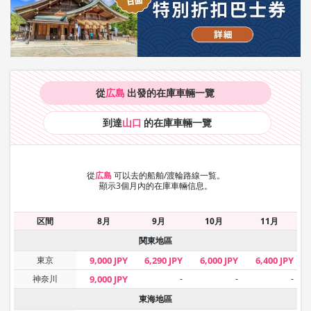
從
広島
出發的在庫車輛
一覽
到達
山口
的在庫車輛
一覽
從
広島
可以去的船舶/渡輪路線一覧。
顯示3個月內的在庫車輛信息。
区間
8月
9月
10月
11月
関東地區
東京
9,000 JPY
6,290 JPY
6,000 JPY
6,400 JPY
神奈川
9,000 JPY
-
-
-
東海地區