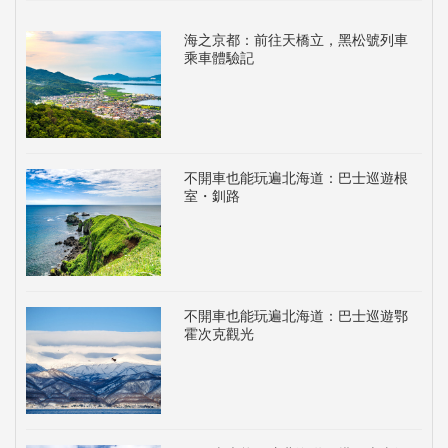
海之京都：前往天橋立，黑松號列車
乘車體驗記
不開車也能玩遍北海道：巴士巡遊根
室・釧路
不開車也能玩遍北海道：巴士巡遊鄂
霍次克觀光