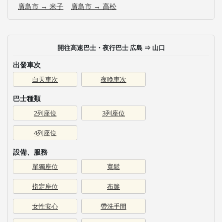
廣島市 → 米子
廣島市 → 高松
開往高速巴士・夜行巴士 広島 ⇒ 山口
出發車次
白天車次
夜晚車次
巴士種類
2列座位
3列座位
4列座位
設備、服務
單獨座位
寬鬆
指定座位
布簾
女性安心
帶洗手間