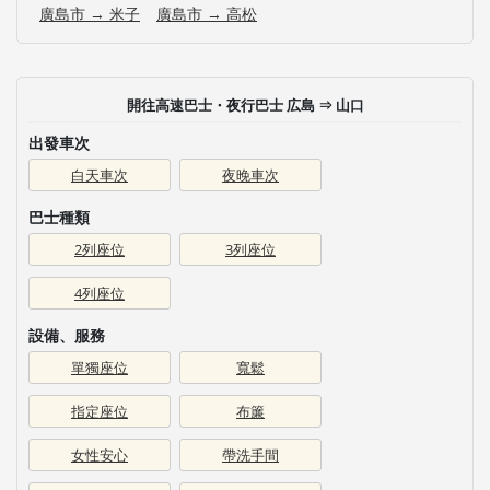
廣島市 → 米子
廣島市 → 高松
開往高速巴士・夜行巴士 広島 ⇒ 山口
出發車次
白天車次
夜晚車次
巴士種類
2列座位
3列座位
4列座位
設備、服務
單獨座位
寬鬆
指定座位
布簾
女性安心
帶洗手間