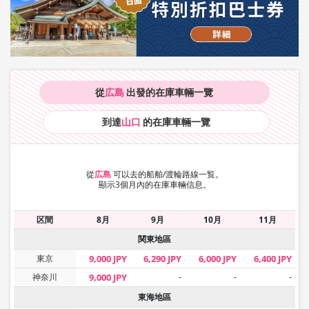
從
広島
出發的在庫車輛
一覽
到達
山口
的在庫車輛
一覽
從
広島
可以去的船舶/渡輪路線一覧。
顯示3個月內的在庫車輛信息。
区間
8月
9月
10月
11月
関東地區
東京
9,000 JPY
6,290 JPY
6,000 JPY
6,400 JPY
神奈川
9,000 JPY
-
-
-
東海地區