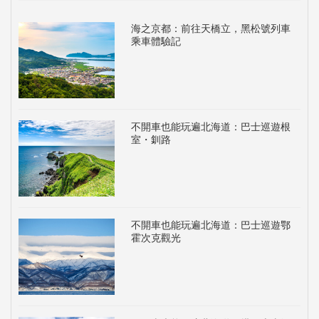
海之京都：前往天橋立，黑松號列車
乘車體驗記
不開車也能玩遍北海道：巴士巡遊根
室・釧路
不開車也能玩遍北海道：巴士巡遊鄂
霍次克觀光