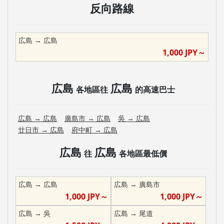
反向路線
広島
→
広島
1,000
JPY～
広島
広島
各地區往
的高速巴士
広島
→
広島
廣島市
→
広島
吳
→
広島
廿日市
→
広島
府中町
→
広島
広島
広島
往
各地區最低價
広島
→
広島
広島
→
廣島市
1,000
JPY～
1,000
JPY～
広島
→
吳
広島
→
尾道