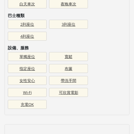
白天車次
夜晚車次
巴士種類
2列座位
3列座位
4列座位
設備、服務
單獨座位
寬鬆
指定座位
布簾
女性安心
帶洗手間
Wi-Fi
可欣賞電影
充電OK