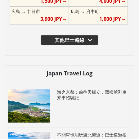
1,500
JPY～
4,000
JPY～
広島
→
廿日市
広島
→
府中町
3,900
JPY～
1,000
JPY～
其他巴士路線
Japan Travel Log
海之京都：前往天橋立，黑松號列車
乘車體驗記
不開車也能玩遍北海道：巴士巡遊根