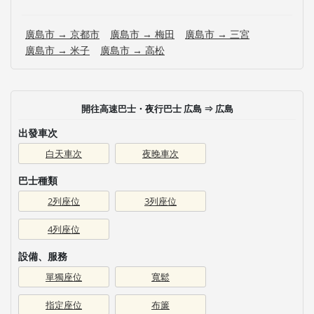
廣島市 → 京都市
廣島市 → 梅田
廣島市 → 三宮
廣島市 → 米子
廣島市 → 高松
開往高速巴士・夜行巴士 広島 ⇒ 広島
出發車次
白天車次
夜晚車次
巴士種類
2列座位
3列座位
4列座位
設備、服務
單獨座位
寬鬆
指定座位
布簾