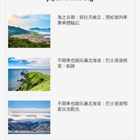
海之京都：前往天橋立，黑松號列車
乘車體驗記
不開車也能玩遍北海道：巴士巡遊根
室・釧路
不開車也能玩遍北海道：巴士巡遊鄂
霍次克觀光