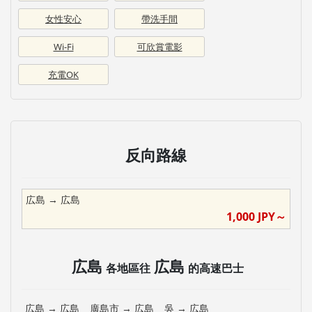
女性安心
帶洗手間
Wi-Fi
可欣賞電影
充電OK
反向路線
広島
→
広島
1,000
JPY～
広島
広島
各地區往
的高速巴士
広島
→
広島
廣島市
→
広島
吳
→
広島