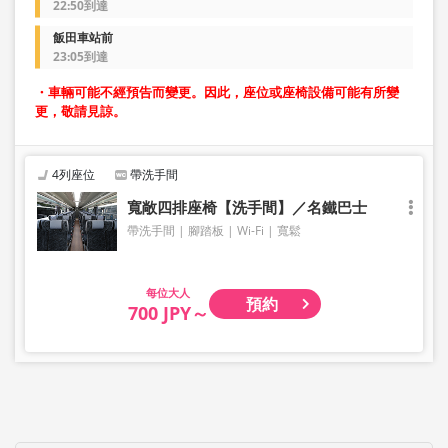
22:50到達
飯田車站前
23:05到達
・車輛可能不經預告而變更。因此，座位或座椅設備可能有所變
更，敬請見諒。
4列座位
帶洗手間
寬敞四排座椅【洗手間】／名鐵巴士
帶洗手間
腳踏板
Wi-Fi
寬鬆
大人
預約
700 JPY～