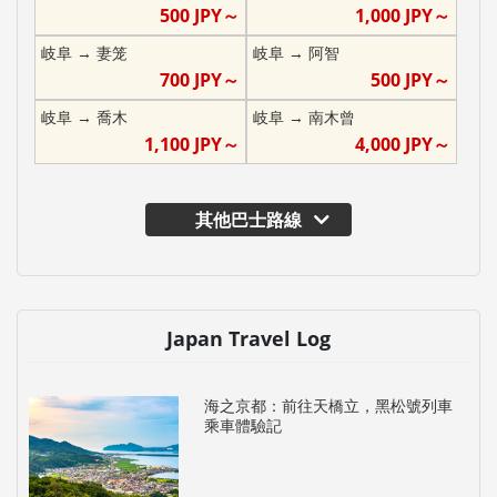
500
JPY～
1,000
JPY～
岐阜
→
妻笼
岐阜
→
阿智
700
JPY～
500
JPY～
岐阜
→
喬木
岐阜
→
南木曾
1,100
JPY～
4,000
JPY～
其他巴士路線
Japan Travel Log
海之京都：前往天橋立，黑松號列車
乘車體驗記