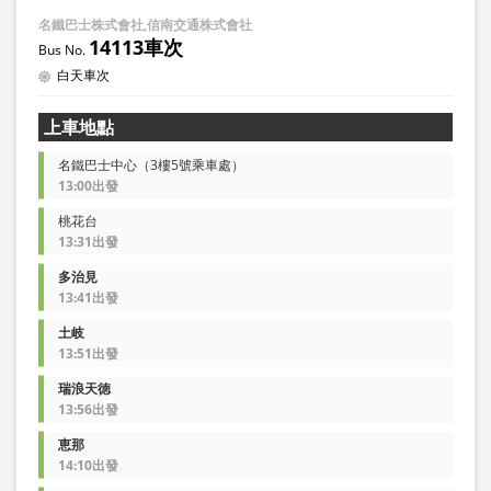
名鐵巴士株式會社,信南交通株式會社
14113車次
白天車次
上車地點
名鐵巴士中心（3樓5號乘車處）
13:00出發
桃花台
13:31出發
多治見
13:41出發
土岐
13:51出發
瑞浪天徳
13:56出發
恵那
14:10出發