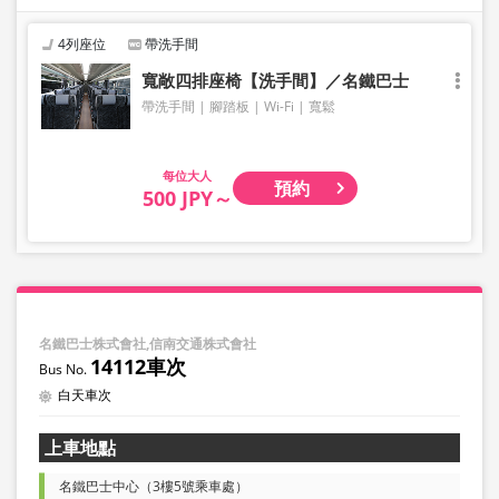
4列座位
帶洗手間
寬敞四排座椅【洗手間】／名鐵巴士
帶洗手間
腳踏板
Wi-Fi
寬鬆
大人
預約
500 JPY～
名鐵巴士株式會社,信南交通株式會社
14112車次
白天車次
上車地點
名鐵巴士中心（3樓5號乘車處）