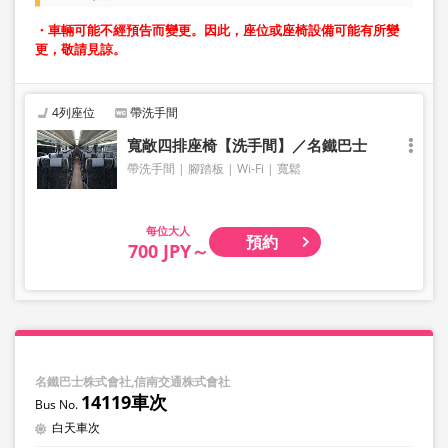
・車輛可能不經預告而變更。因此，座位或座椅設備可能有所變
更，敬請見諒。
4列座位
帶洗手間
寬敞四排座椅【洗手間】／名鐵巴士
帶洗手間
腳踏板
Wi-Fi
寬鬆
大人
預約
700 JPY～
名鐵巴士株式會社,信南交通株式會社
14119車次
白天車次