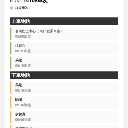
14108車次
白天車次
上車地點
名鐵巴士中心（3樓5號乘車處）
08:00出發
桃花台
08:31出發
馬篭
09:19出發
下車地點
馬篭
09:19到達
駒場
09:36到達
伊賀良
09:46到達