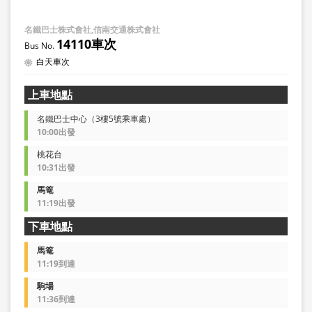
名鐵巴士株式會社,信南交通株式會社
14110車次
白天車次
上車地點
名鐵巴士中心（3樓5號乘車處）
10:00出發
桃花台
10:31出發
馬篭
11:19出發
下車地點
馬篭
11:19到達
駒場
11:36到達