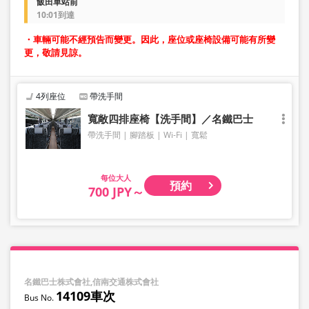
飯田車站前
10:01到達
・車輛可能不經預告而變更。因此，座位或座椅設備可能有所變
更，敬請見諒。
4列座位
帶洗手間
寬敞四排座椅【洗手間】／名鐵巴士
帶洗手間
腳踏板
Wi-Fi
寬鬆
大人
預約
700 JPY～
名鐵巴士株式會社,信南交通株式會社
14109車次