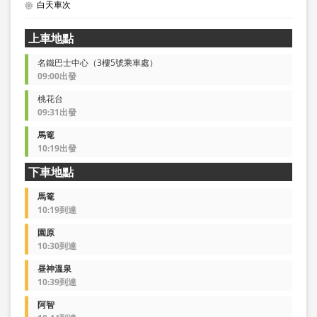
白天車次
上車地點
名鐵巴士中心（3樓5號乘車處）
09:00出發
桃花台
09:31出發
馬篭
10:19出發
下車地點
馬篭
10:19到達
園原
10:30到達
昼神溫泉
10:39到達
阿智