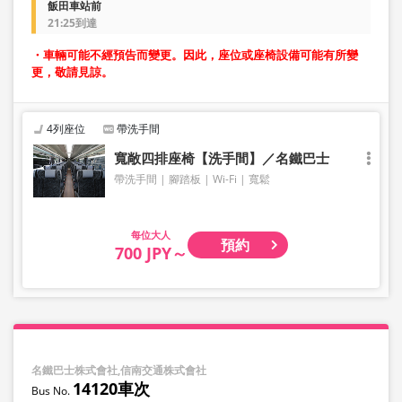
飯田車站前
21:25到達
・車輛可能不經預告而變更。因此，座位或座椅設備可能有所變
更，敬請見諒。
4列座位
帶洗手間
寬敞四排座椅【洗手間】／名鐵巴士
帶洗手間
腳踏板
Wi-Fi
寬鬆
大人
預約
700 JPY～
名鐵巴士株式會社,信南交通株式會社
14120車次