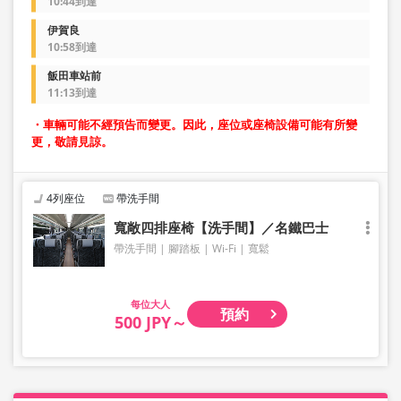
10:44到達
伊賀良
10:58到達
飯田車站前
11:13到達
・車輛可能不經預告而變更。因此，座位或座椅設備可能有所變
更，敬請見諒。
4列座位
帶洗手間
寬敞四排座椅【洗手間】／名鐵巴士
帶洗手間
腳踏板
Wi-Fi
寬鬆
大人
預約
500 JPY～