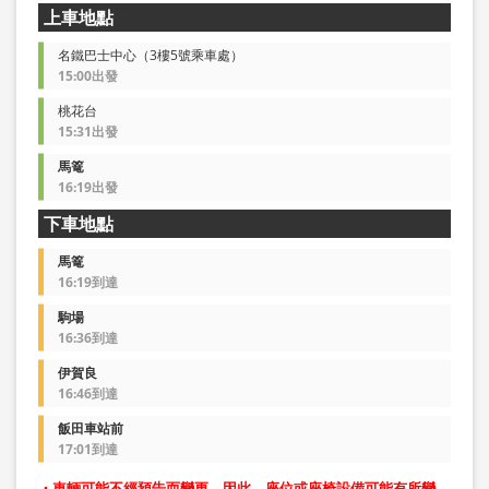
上車地點
名鐵巴士中心（3樓5號乘車處）
15:00出發
桃花台
15:31出發
馬篭
16:19出發
下車地點
馬篭
16:19到達
駒場
16:36到達
伊賀良
16:46到達
飯田車站前
17:01到達
・車輛可能不經預告而變更。因此，座位或座椅設備可能有所變