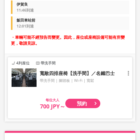
伊賀良
11:46到達
飯田車站前
12:01到達
・車輛可能不經預告而變更。因此，座位或座椅設備可能有所變
更，敬請見諒。
4列座位
帶洗手間
寬敞四排座椅【洗手間】／名鐵巴士
帶洗手間
腳踏板
Wi-Fi
寬鬆
大人
預約
700 JPY～