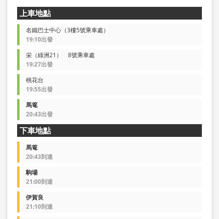
上車地點
名鐵巴士中心（3樓5號乘車處）
19:10出發
栄（綠洲21） 8號乘車處
19:27出發
桃花台
19:55出發
馬篭
20:43出發
下車地點
馬篭
20:43到達
駒場
21:00到達
伊賀良
21:10到達