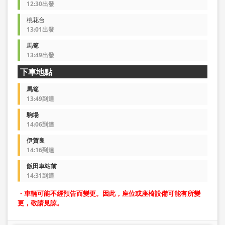
12:30出發
桃花台
13:01出發
馬篭
13:49出發
下車地點
馬篭
13:49到達
駒場
14:06到達
伊賀良
14:16到達
飯田車站前
14:31到達
・車輛可能不經預告而變更。因此，座位或座椅設備可能有所變
更，敬請見諒。