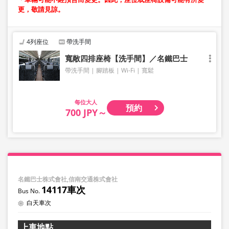
更，敬請見諒。
4列座位
帶洗手間
寬敞四排座椅【洗手間】／名鐵巴士
帶洗手間
腳踏板
Wi-Fi
寬鬆
大人
預約
700 JPY～
名鐵巴士株式會社,信南交通株式會社
14117車次
白天車次
上車地點