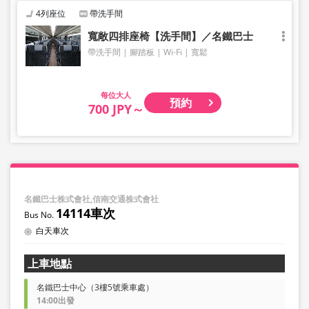
4列座位
帶洗手間
寬敞四排座椅【洗手間】／名鐵巴士
帶洗手間
腳踏板
Wi-Fi
寬鬆
大人
預約
700 JPY～
名鐵巴士株式會社,信南交通株式會社
14114車次
白天車次
上車地點
名鐵巴士中心（3樓5號乘車處）
14:00出發