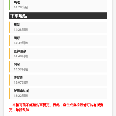
馬篭
14:28出發
下車地點
馬篭
14:28到達
園原
14:39到達
昼神溫泉
14:48到達
阿智
14:53到達
伊賀良
15:07到達
飯田車站前
15:22到達
・車輛可能不經預告而變更。因此，座位或座椅設備可能有所變
更，敬請見諒。