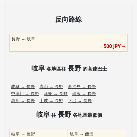
反向路線
長野
→
岐阜
500
JPY～
岐阜
長野
各地區往
的高速巴士
岐阜
→
長野
高山
→
長野
多治見
→
長野
中津川
→
長野
马笼
→
長野
瑞浪
→
長野
惠那
→
長野
土岐
→
長野
下呂
→
長野
岐阜
長野
往
各地區最低價
岐阜
→
長野
岐阜
→
飯田