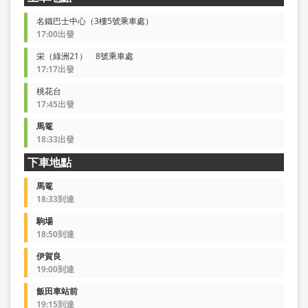
名鐵巴士中心（3樓5號乘車處）
17:00出發
栄（綠洲21） 8號乘車處
17:17出發
桃花台
17:45出發
馬篭
18:33出發
下車地點
馬篭
18:33到達
駒場
18:50到達
伊賀良
19:00到達
飯田車站前
19:15到達