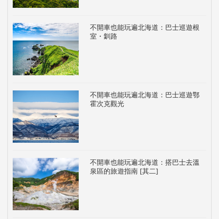
不開車也能玩遍北海道：巴士巡遊根
室・釧路
不開車也能玩遍北海道：巴士巡遊鄂
霍次克觀光
不開車也能玩遍北海道：搭巴士去溫
泉區的旅遊指南 [其二]