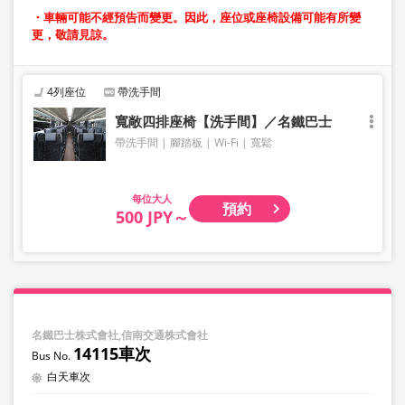
・車輛可能不經預告而變更。因此，座位或座椅設備可能有所變
更，敬請見諒。
4列座位
帶洗手間
寬敞四排座椅【洗手間】／名鐵巴士
帶洗手間
腳踏板
Wi-Fi
寬鬆
大人
預約
500 JPY～
名鐵巴士株式會社,信南交通株式會社
14115車次
白天車次