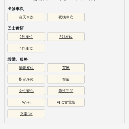
出發車次
白天車次
夜晚車次
巴士種類
2列座位
3列座位
4列座位
設備、服務
單獨座位
寬鬆
指定座位
布簾
女性安心
帶洗手間
Wi-Fi
可欣賞電影
充電OK