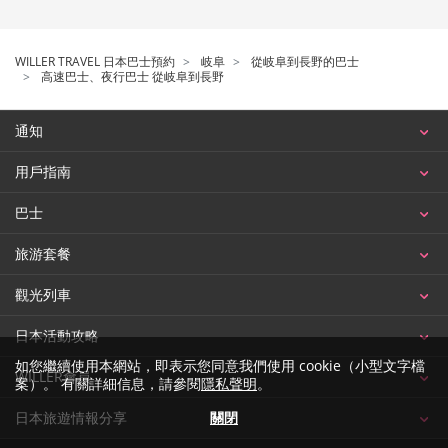
WILLER TRAVEL 日本巴士預約
岐阜
從岐阜到長野的巴士
高速巴士、夜行巴士 從岐阜到長野
通知
用戶指南
巴士
旅游套餐
觀光列車
日本活動攻略
如您繼續使用本網站，即表示您同意我們使用 cookie（小型文字檔
WILLER會員
案）。 有關詳細信息，請參閱
隱私聲明
。
關閉
日本旅遊情報分享