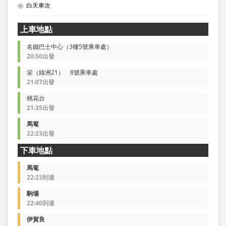
白天車次
上車地點
名鐵巴士中心（3樓5號乘車處）
20:50出發
栄（綠洲21） 8號乘車處
21:07出發
桃花台
21:35出發
馬篭
22:23出發
下車地點
馬篭
22:23到達
駒場
22:40到達
伊賀良