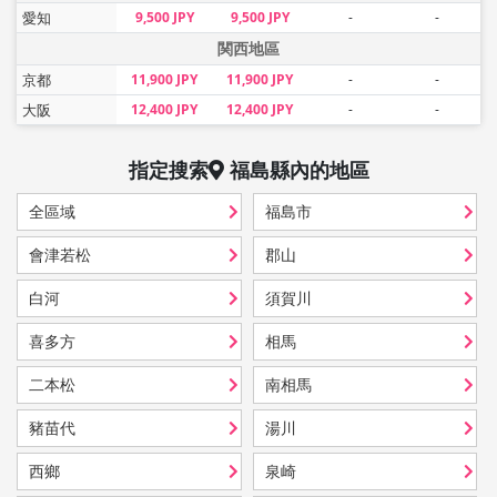
愛知
9,500 JPY
9,500 JPY
-
-
関西地區
京都
11,900 JPY
11,900 JPY
-
-
大阪
12,400 JPY
12,400 JPY
-
-
指定搜索
福島縣
內的地區
全區域
福島市
會津若松
郡山
白河
須賀川
喜多方
相馬
二本松
南相馬
豬苗代
湯川
西鄉
泉崎