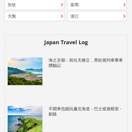
矢吹
富岡
大熊
浪江
Japan Travel Log
海之京都：前往天橋立，黑松號列車乘車
體驗記
不開車也能玩遍北海道：巴士巡遊根室・
釧路