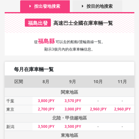
按出發地搜索
按目的地搜索
福島出發
高速巴士全國在庫車輛一覧
福島縣
從
可以去的船舶/渡輪路線一覧。
顯示3個月內的在庫車輛信息。
每月在庫車輛一覧
区間
8月
9月
10月
11月
関東地區
千葉
3,800 JPY
3,570 JPY
-
-
東京
2,700 JPY
3,000 JPY
2,960 JPY
2,960 JPY
北陸・甲信越地區
新潟
3,500 JPY
3,500 JPY
-
-
東海地區