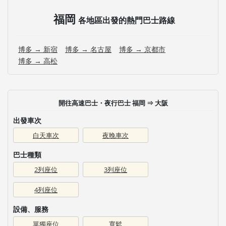
福岡
各地區出發的熱門巴士路線
博多 → 新宿
博多 → 名古屋
博多 → 京都市
博多 → 高松
開往高速巴士・夜行巴士 福岡 ⇒ 大阪
出發車次
白天車次
夜晚車次
巴士種類
2列座位
3列座位
4列座位
設備、服務
單獨座位
寬鬆