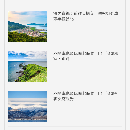
海之京都：前往天橋立，黑松號列車
乘車體驗記
不開車也能玩遍北海道：巴士巡遊根
室・釧路
不開車也能玩遍北海道：巴士巡遊鄂
霍次克觀光