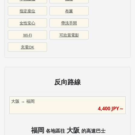
指定座位
布簾
女性安心
帶洗手間
Wi-Fi
可欣賞電影
充電OK
反向路線
大阪
→
福岡
4,400
JPY～
福岡
大阪
各地區往
的高速巴士