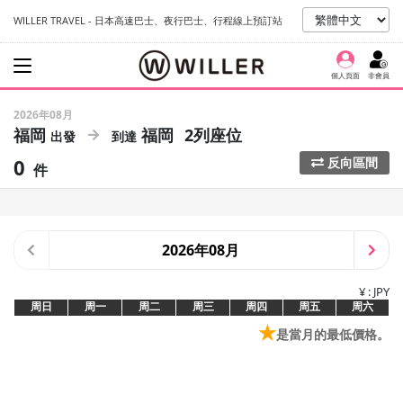
WILLER TRAVEL - 日本高速巴士、夜行巴士、行程線上預訂站
個人頁面
非會員
2026年08月
福岡
福岡
2列座位
0
反向區間
件
2026年08月
¥ : JPY
周日
周一
周二
周三
周四
周五
周六
★
是當月的最低價格。