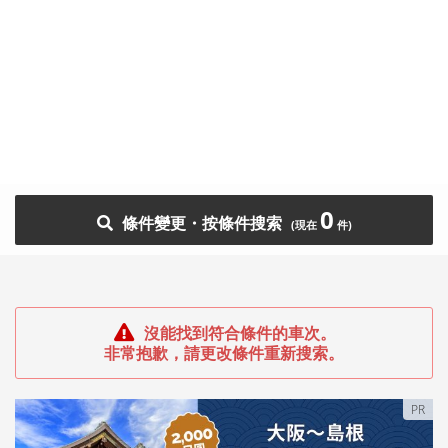
0
條件變更・按條件搜索
沒能找到符合條件的車次。
非常抱歉，請更改條件重新搜索。
PR