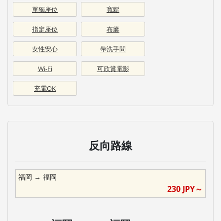
單獨座位
寬鬆
指定座位
布簾
女性安心
帶洗手間
Wi-Fi
可欣賞電影
充電OK
反向路線
福岡
→
福岡
230
JPY～