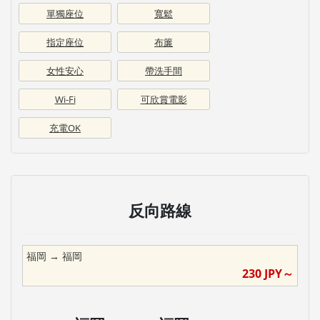
單獨座位
寬鬆
指定座位
布簾
女性安心
帶洗手間
Wi-Fi
可欣賞電影
充電OK
反向路線
福岡
→
福岡
230
JPY～