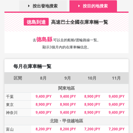
按出發地搜索
按目的地搜索
徳島到達
高速巴士全國在庫車輛一覧
德島縣
去
可以去的船舶/渡輪路線一覧。
顯示3個月內的在庫車輛信息。
每月在庫車輛一覧
区間
8月
9月
10月
11月
関東地區
千葉
9,400 JPY
9,400 JPY
8,900 JPY
9,400 JPY
東京
8,900 JPY
8,900 JPY
8,900 JPY
9,400 JPY
神奈川
9,400 JPY
9,400 JPY
8,900 JPY
9,400 JPY
北陸・甲信越地區
富山
8,200 JPY
8,200 JPY
7,200 JPY
7,200 JPY