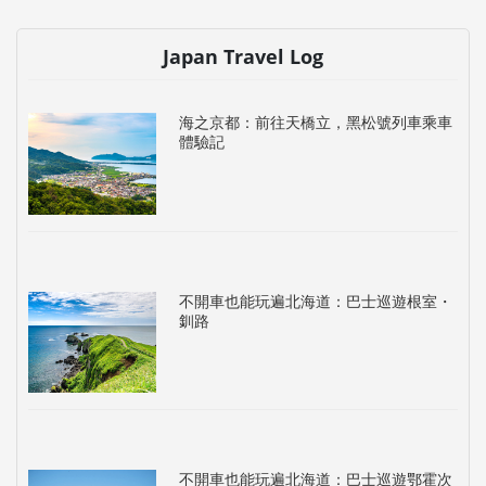
Japan Travel Log
海之京都：前往天橋立，黑松號列車乘車
體驗記
不開車也能玩遍北海道：巴士巡遊根室・
釧路
不開車也能玩遍北海道：巴士巡遊鄂霍次