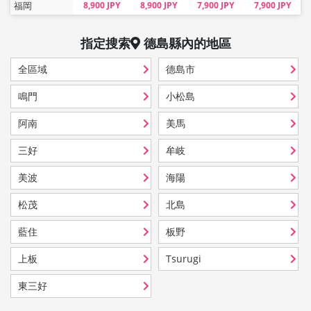
福岡
8,900 JPY
8,900 JPY
7,900 JPY
7,900 JPY
指定搜索
德島縣
內的地區
全區域
德島市
鳴門
小松島
阿南
美馬
三好
牟岐
美波
海陽
松茂
北島
藍住
板野
上板
Tsurugi
東三好