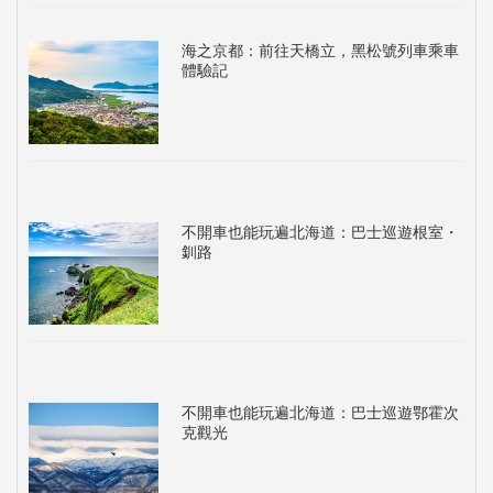
海之京都：前往天橋立，黑松號列車乘車
體驗記
不開車也能玩遍北海道：巴士巡遊根室・
釧路
不開車也能玩遍北海道：巴士巡遊鄂霍次
克觀光