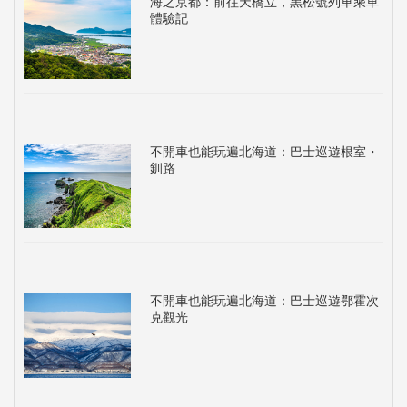
海之京都：前往天橋立，黑松號列車乘車
體驗記
不開車也能玩遍北海道：巴士巡遊根室・
釧路
不開車也能玩遍北海道：巴士巡遊鄂霍次
克觀光