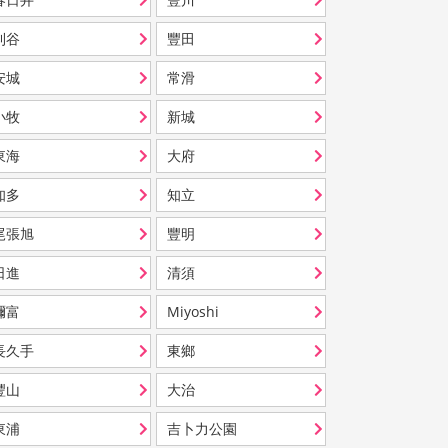
刈谷
豐田
安城
常滑
小牧
新城
東海
大府
知多
知立
尾張旭
豐明
日進
清須
彌富
Miyoshi
長久手
東鄉
豐山
大治
東浦
吉卜力公園