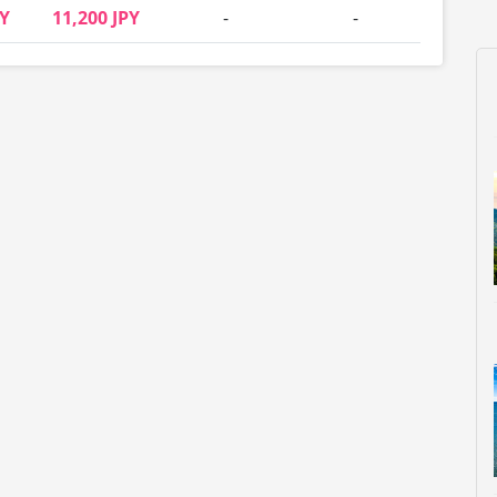
PY
11,200 JPY
-
-