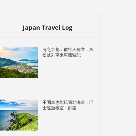
Japan Travel Log
海之京都：前往天橋立，黑
松號列車乘車體驗記
不開車也能玩遍北海道：巴
士巡遊根室・釧路