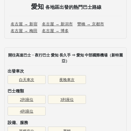
愛知
各地區出發的熱門巴士路線
名古屋 → 新宿
名古屋 → 新潟市
豐橋 → 京都市
名古屋 → 梅田
名古屋 → 博多
開往高速巴士・夜行巴士 愛知 長久手 ⇒ 愛知 中部國際機場（新特麗
亞）
出發車次
白天車次
夜晚車次
巴士種類
2列座位
3列座位
4列座位
設備、服務
單獨座位
寬鬆