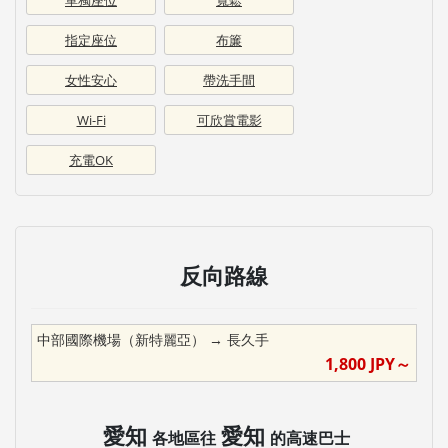
指定座位
布簾
女性安心
帶洗手間
Wi-Fi
可欣賞電影
充電OK
反向路線
中部國際機場（新特麗亞）
→
長久手
1,800
JPY～
愛知
愛知
各地區往
的高速巴士