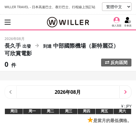
WILLER TRAVEL - 日本高速巴士、夜行巴士、行程線上預訂站
個人頁面
非會員
2026年08月
長久手
中部國際機場（新特麗亞）
可欣賞電影
0
反向區間
件
2026年08月
¥ : JPY
周日
周一
周二
周三
周四
周五
周六
★
是當月的最低價格。