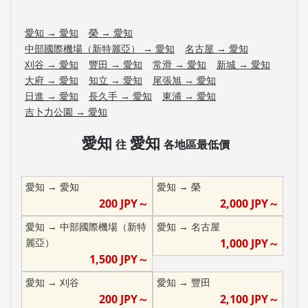
愛知
→
愛知
榮
→
愛知
中部國際機場（新特麗亞）
→
愛知
名古屋
→
愛知
刈谷
→
愛知
豐田
→
愛知
常滑
→
愛知
新城
→
愛知
大府
→
愛知
知立
→
愛知
尾張旭
→
愛知
日進
→
愛知
長久手
→
愛知
東浦
→
愛知
吉卜力公園
→
愛知
愛知
愛知
往
各地區最低價
愛知
→
愛知
愛知
→
榮
200
JPY～
2,000
JPY～
愛知
→
中部國際機場（新特
愛知
→
名古屋
麗亞）
1,000
JPY～
1,500
JPY～
愛知
→
刈谷
愛知
→
豐田
200
JPY～
2,100
JPY～