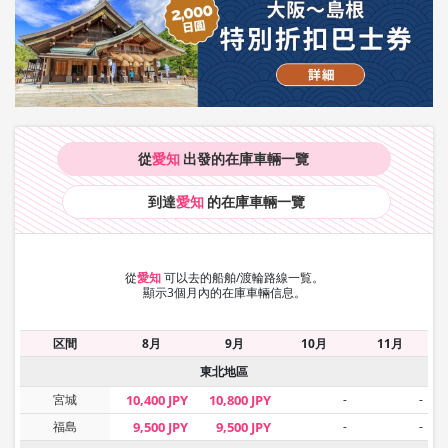
從
愛知
出發的在庫車輛
一覽
到達
愛知
的在庫車輛
一覽
從
愛知
可以去的船舶/渡輪路線一覧。
顯示3個月內的在庫車輛信息。
区間
8月
9月
10月
11月
東北地區
宮城
10,400 JPY
10,800 JPY
-
-
福島
9,500 JPY
9,500 JPY
-
-