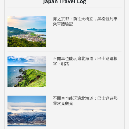
Japan Travel Log
海之京都：前往天橋立，黑松號列車
乘車體驗記
不開車也能玩遍北海道：巴士巡遊根
室・釧路
不開車也能玩遍北海道：巴士巡遊鄂
霍次克觀光