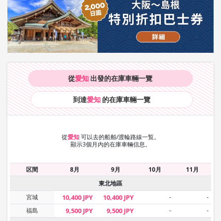
從
愛知
出發的在庫車輛
一覽
到達
愛知
的在庫車輛
一覽
從
愛知
可以去的船舶/渡輪路線一覧。
顯示3個月內的在庫車輛信息。
区間
8月
9月
10月
11月
東北地區
宮城
10,400 JPY
10,400 JPY
-
-
福島
9,500 JPY
9,500 JPY
-
-