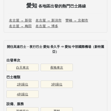
愛知
各地區出發的熱門巴士路線
名古屋 → 新宿
名古屋 → 新潟市
豐橋 → 京都市
名古屋 → 梅田
名古屋 → 博多
開往高速巴士・夜行巴士 愛知 長久手 ⇒ 愛知 中部國際機場（新特麗
亞）
出發車次
白天車次
夜晚車次
巴士種類
2列座位
3列座位
4列座位
設備、服務
單獨座位
寬鬆