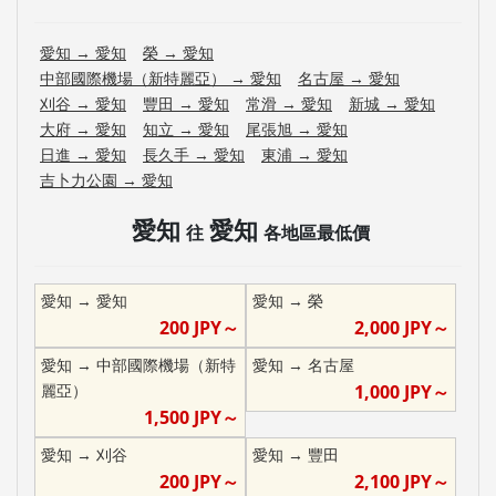
愛知
→
愛知
榮
→
愛知
中部國際機場（新特麗亞）
→
愛知
名古屋
→
愛知
刈谷
→
愛知
豐田
→
愛知
常滑
→
愛知
新城
→
愛知
大府
→
愛知
知立
→
愛知
尾張旭
→
愛知
日進
→
愛知
長久手
→
愛知
東浦
→
愛知
吉卜力公園
→
愛知
愛知
愛知
往
各地區最低價
愛知
→
愛知
愛知
→
榮
200
JPY～
2,000
JPY～
愛知
→
中部國際機場（新特
愛知
→
名古屋
麗亞）
1,000
JPY～
1,500
JPY～
愛知
→
刈谷
愛知
→
豐田
200
JPY～
2,100
JPY～