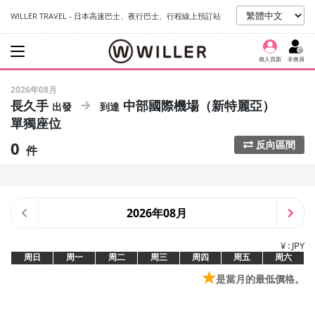
WILLER TRAVEL - 日本高速巴士、夜行巴士、行程線上預訂站
個人頁面
非會員
2026年08月
長久手
中部國際機場（新特麗亞）
單獨座位
0
反向區間
件
2026年08月
¥ : JPY
周日
周一
周二
周三
周四
周五
周六
★
是當月的最低價格。