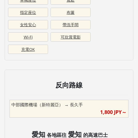
指定座位
布簾
女性安心
帶洗手間
Wi-Fi
可欣賞電影
充電OK
反向路線
中部國際機場（新特麗亞）
→
長久手
1,800
JPY～
愛知
愛知
各地區往
的高速巴士