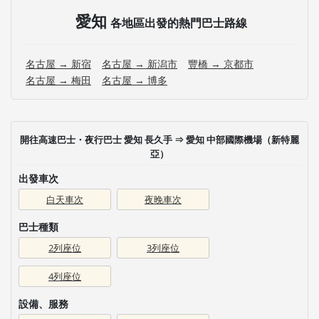
愛知
各地區出發的熱門巴士路線
名古屋 → 新宿
名古屋 → 新潟市
豐橋 → 京都市
名古屋 → 梅田
名古屋 → 博多
開往高速巴士・夜行巴士 愛知 長久手 ⇒ 愛知 中部國際機場（新特麗
亞）
出發車次
白天車次
夜晚車次
巴士種類
2列座位
3列座位
4列座位
設備、服務