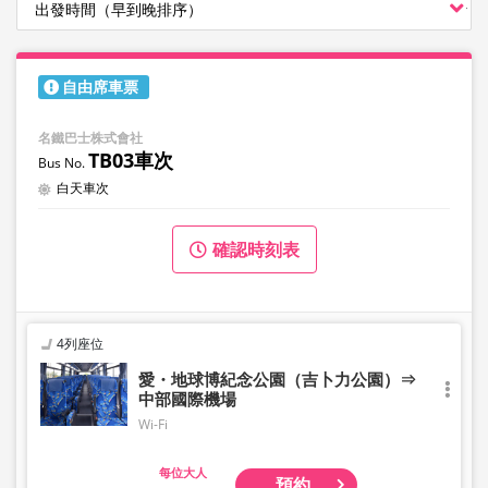
自由席車票
名鐵巴士株式會社
TB03車次
白天車次
確認時刻表
4列座位
愛・地球博紀念公園（吉卜力公園）⇒
中部國際機場
Wi-Fi
大人
預約