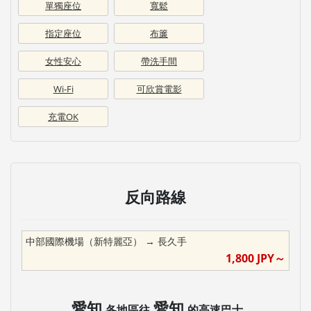
單獨座位
寬鬆
指定座位
布簾
女性安心
帶洗手間
Wi-Fi
可欣賞電影
充電OK
反向路線
中部國際機場（新特麗亞）
→
長久手
1,800
JPY～
愛知
愛知
各地區往
的高速巴士