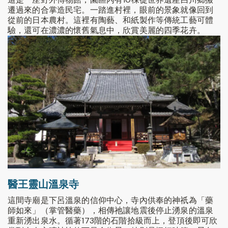
遷過來的合掌造民宅。一踏進村裡，眼前的景象就像回到
從前的日本農村。這裡有陶藝、和紙製作等傳統工藝可體
驗，還可在濃濃的懷舊氣息中，欣賞美麗的四季花卉。
醫王靈山溫泉寺
這間寺廟是下呂溫泉的信仰中心，寺內供奉的神祇為「藥
師如來」（掌管醫藥），相傳祂讓地震後停止湧泉的溫泉
重新湧出泉水。循著173階的石階拾級而上，登頂後即可欣