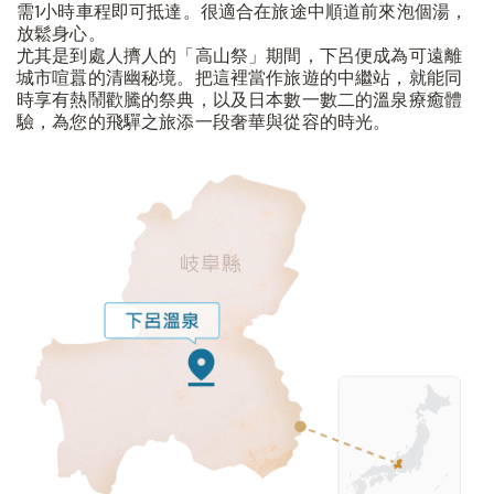
需1小時車程即可抵達。很適合在旅途中順道前來泡個湯，
放鬆身心。
尤其是到處人擠人的「高山祭」期間，下呂便成為可遠離
城市喧囂的清幽秘境。把這裡當作旅遊的中繼站，就能同
時享有熱鬧歡騰的祭典，以及日本數一數二的溫泉療癒體
驗，為您的飛驒之旅添一段奢華與從容的時光。