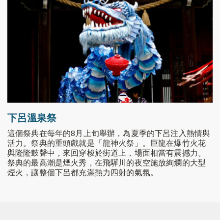
下呂溫泉祭
這個祭典在每年的8月上旬舉辦，為夏季的下呂注入熱情與
活力。祭典的重頭戲就是「龍神火祭」。巨龍在爆竹火花
與隆隆鼓聲中，來回穿梭於街道上，場面相當有震撼力。
祭典的最高潮是煙火秀，在飛驒川的夜空施放絢爛的大型
煙火，讓整個下呂都充滿熱力四射的氣氛。