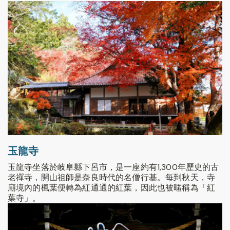
玉龍寺
玉龍寺坐落於岐阜縣下呂市，是一座約有1,300年歷史的古
老禪寺，開山祖師是奈良時代的名僧行基。每到秋天，寺
廟境內的楓葉便轉為紅通通的紅葉，因此也被暱稱為「紅
葉寺」。