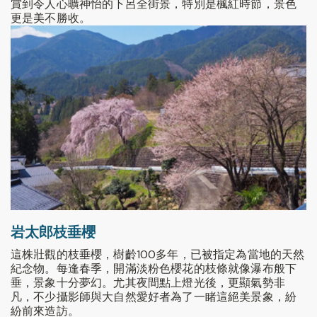
賞到令人心曠神怡的下呂全街景，特別是楓紅時節，景色
更是美不勝收。
岩太郎枝垂櫻
這株壯觀的枝垂櫻，樹齡100多年，已被指定為當地的天然
紀念物。每逢春季，開滿淡粉色櫻花的枝條就像瀑布般下
垂，景象十分夢幻。尤其夜間點上燈光後，更顯氣勢非
凡，不少攝影師與大自然愛好者為了一睹這絕美景象，紛
紛前來造訪。