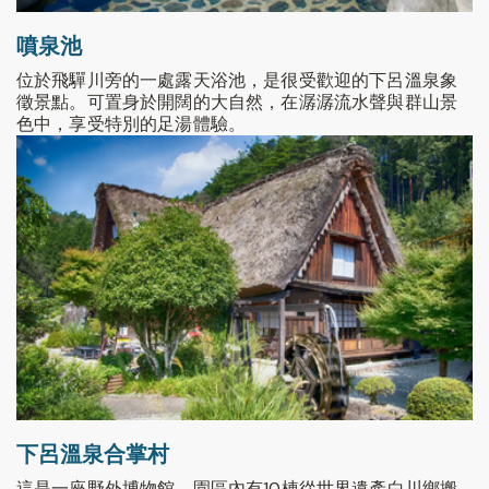
噴泉池
位於飛驒川旁的一處露天浴池，是很受歡迎的下呂溫泉象
徵景點。可置身於開闊的大自然，在潺潺流水聲與群山景
色中，享受特別的足湯體驗。
下呂溫泉合掌村
這是一座野外博物館，園區內有10棟從世界遺產白川鄉搬