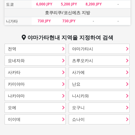
도쿄
6,000 JPY
5,200 JPY
8,200 JPY
-
호쿠리쿠/코신에츠 지방
니가타
730 JPY
730 JPY
-
-
야마가타현
내 지역을 지정하여 검색
전역
야마가타시
요네자와
츠루오카시
사카타
사가에
카미야마
난요
나카야마
니시카와
오에
오구니
이이데
쇼나이