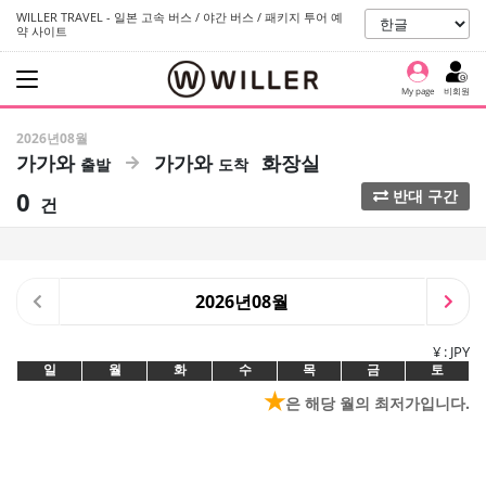
WILLER TRAVEL - 일본 고속 버스 / 야간 버스 / 패키지 투어 예
약 사이트
My page
비회원
2026년08월
가가와
가가와
화장실
0
반대 구간
건
2026년08월
¥ : JPY
일
월
화
수
목
금
토
★
은 해당 월의 최저가입니다.