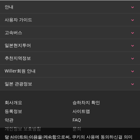
안내
사용자 가이드
고속버스
일본현지투어
추천지역정보
Willer회원 안내
일본 관광정보
회사개요
승하차지 확인
등록정보
사이트맵
약관
FAQ
개인정보 보호방침
문의
당 사이트의 이용을 계속함으로써, 쿠키의 사용에 동의하신걸 의미
특정상거래법에 따른 표기