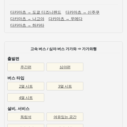
다카마츠 → 도쿄 디즈니랜드
다카마츠 → 신주쿠
다카마츠 → 나고야
다카마츠 → 우메다
다카마츠 → 하카타
고속 버스 / 심야 버스 가가와 ⇒ 가가와행
출발편
주간편
심야편
버스 타입
2열 시트
3열 시트
4열 시트
설비, 서비스
독립석
여유있는 공간