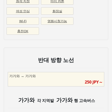
좌석 지정
마이 커튼
여성 안심
화장실
Wi-Fi
영화시청가능
충전OK
반대 방향 노선
가가와
→
가가와
250
JPY～
가가와
가가와
각 지역발
행 고속버스