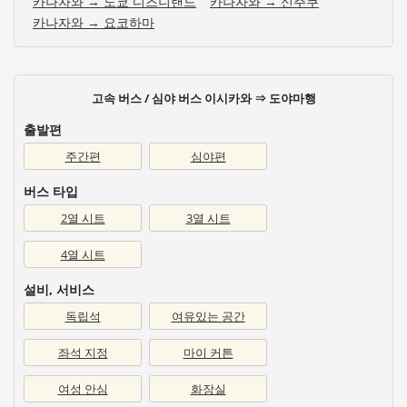
카나자와 → 도쿄 디즈니랜드
카나자와 → 신주쿠
카나자와 → 요코하마
고속 버스 / 심야 버스 이시카와 ⇒ 도야마행
출발편
주간편
심야편
버스 타입
2열 시트
3열 시트
4열 시트
설비, 서비스
독립석
여유있는 공간
좌석 지정
마이 커튼
여성 안심
화장실