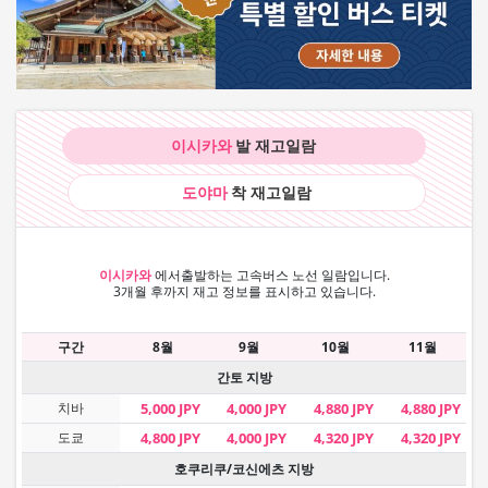
이시카와
발 재고
일람
도야마
착 재고
일람
이시카와
에서
출발하는 고속버스 노선 일람입니다.
3개월 후까지 재고 정보를 표시하고 있습니다.
구간
8월
9월
10월
11월
간토 지방
치바
5,000 JPY
4,000 JPY
4,880 JPY
4,880 JPY
도쿄
4,800 JPY
4,000 JPY
4,320 JPY
4,320 JPY
호쿠리쿠/코신에츠 지방