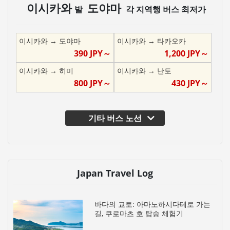
이시카와
도야마
발
각 지역행 버스 최저가
이시카와
→
도야마
이시카와
→
타카오카
390
JPY～
1,200
JPY～
이시카와
→
히미
이시카와
→
난토
800
JPY～
430
JPY～
기타 버스 노선
Japan Travel Log
바다의 교토: 아마노하시다테로 가는
길, 쿠로마츠 호 탑승 체험기