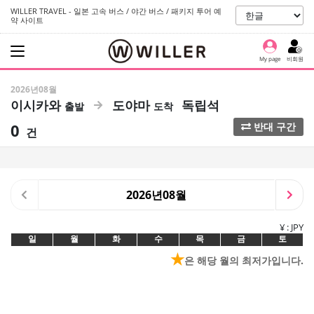
WILLER TRAVEL - 일본 고속 버스 / 야간 버스 / 패키지 투어 예
약 사이트
My page
비회원
2026년08월
이시카와
도야마
독립석
0
반대 구간
건
2026년08월
¥ : JPY
일
월
화
수
목
금
토
★
은 해당 월의 최저가입니다.