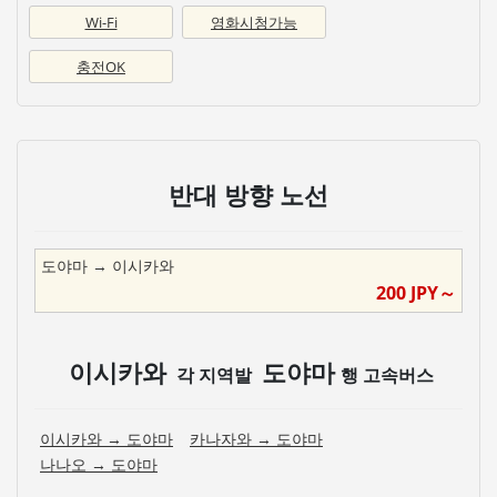
Wi-Fi
영화시청가능
충전OK
반대 방향 노선
도야마
→
이시카와
200
JPY～
이시카와
도야마
각 지역발
행 고속버스
이시카와
→
도야마
카나자와
→
도야마
나나오
→
도야마