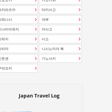
다카라즈카
타카사고
가와니시
야부
미나미아와지
아사고
아와지
시소
아리마
니시노미야 북
신온센
기노사키
무라오카
Japan Travel Log