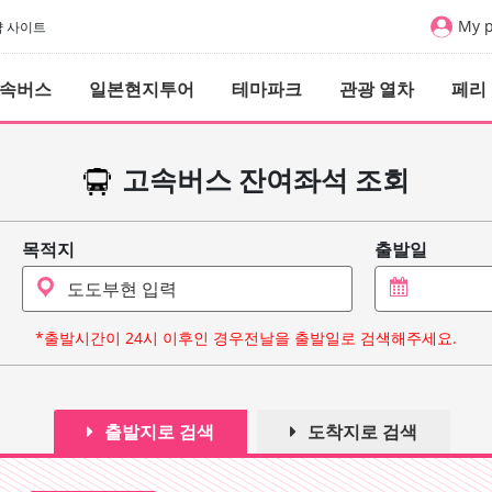
My 
예약 사이트
속버스
일본현지투어
테마파크
관광 열차
페리
고속버스 잔여좌석 조회
목적지
출발일
*출발시간이 24시 이후인 경우전날을 출발일로 검색해주세요.
출발지로 검색
도착지로 검색