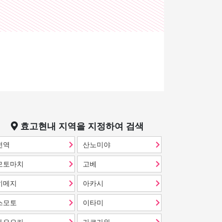
효고현
내 지역을 지정하여 검색
전역
산노미야
모토마치
고베
히메지
아카시
스모토
이타미
토요오카
가코가와