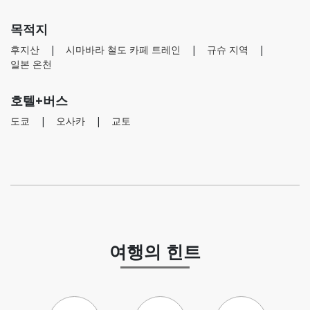
목적지
후지산
시마바라 철도 카페 트레인
규슈 지역
일본 온천
호텔+버스
도쿄
오사카
교토
여행의 힌트