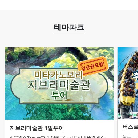
테마파크
버스로
지브리미술관 1일투어
도쿄・나
일본인조차도 구하기 어렵다는 지브리미술관 입장