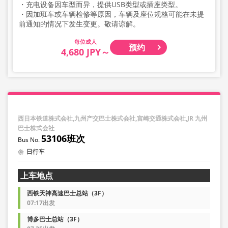
・充电设备因车型而异，提供USB类型或插座类型。
・因加班车或车辆检修等原因，车辆及座位规格可能在未提
前通知的情况下发生变更。敬请谅解。
成人
预约
4,680 JPY～
西日本铁道株式会社,九州产交巴士株式会社,宫崎交通株式会社,JR 九州
巴士株式会社
53106班次
日行车
上车地点
西铁天神高速巴士总站（3F）
07:17出发
博多巴士总站（3F）