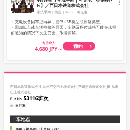
Fi】／西日本铁道株式会社
带洗手间
插座
Wi-Fi
可充电
・充电设备因车型而异，提供USB类型或插座类型。
・因加班车或车辆检修等原因，车辆及座位规格可能在未提
前通知的情况下发生变更。敬请谅解。
成人
预约
4,680 JPY～
西日本铁道株式会社,九州产交巴士株式会社,宫崎交通株式会社,JR 九州
巴士株式会社
53116班次
日行车
上车地点
西铁天神高速巴士总站（3F）