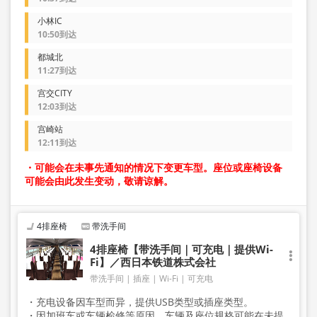
小林IC
10:50到达
都城北
11:27到达
宫交CITY
12:03到达
宫崎站
12:11到达
・可能会在未事先通知的情况下变更车型。座位或座椅设备
可能会由此发生变动，敬请谅解。
4排座椅
带洗手间
4排座椅【带洗手间｜可充电｜提供Wi-
Fi】／西日本铁道株式会社
带洗手间
插座
Wi-Fi
可充电
・充电设备因车型而异，提供USB类型或插座类型。
・因加班车或车辆检修等原因，车辆及座位规格可能在未提