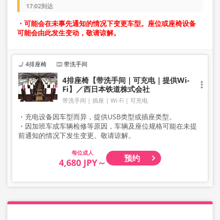
17:02到达
・可能会在未事先通知的情况下变更车型。座位或座椅设备
可能会由此发生变动，敬请谅解。
4排座椅
带洗手间
4排座椅【带洗手间｜可充电｜提供Wi-
Fi】／西日本铁道株式会社
带洗手间
插座
Wi-Fi
可充电
・充电设备因车型而异，提供USB类型或插座类型。
・因加班车或车辆检修等原因，车辆及座位规格可能在未提
前通知的情况下发生变更。敬请谅解。
成人
预约
4,680 JPY～