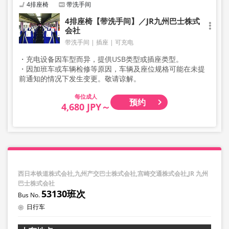
4排座椅
带洗手间
4排座椅【带洗手间】／JR九州巴士株式
会社
带洗手间
插座
可充电
・充电设备因车型而异，提供USB类型或插座类型。
・因加班车或车辆检修等原因，车辆及座位规格可能在未提
前通知的情况下发生变更。敬请谅解。
成人
预约
4,680 JPY～
西日本铁道株式会社,九州产交巴士株式会社,宫崎交通株式会社,JR 九州
巴士株式会社
53130班次
日行车