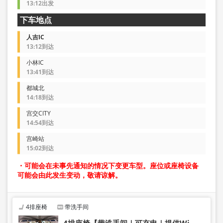
13:12出发
下车地点
人吉IC
13:12到达
小林IC
13:41到达
都城北
14:18到达
宫交CITY
14:54到达
宫崎站
15:02到达
・可能会在未事先通知的情况下变更车型。座位或座椅设备
可能会由此发生变动，敬请谅解。
4排座椅
带洗手间
4排座椅【带洗手间｜可充电｜提供Wi-