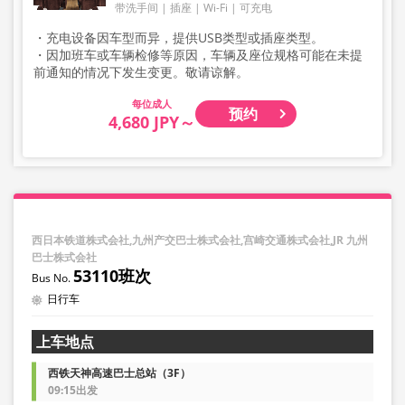
带洗手间
插座
Wi-Fi
可充电
・充电设备因车型而异，提供USB类型或插座类型。
・因加班车或车辆检修等原因，车辆及座位规格可能在未提
前通知的情况下发生变更。敬请谅解。
成人
预约
4,680 JPY～
西日本铁道株式会社,九州产交巴士株式会社,宫崎交通株式会社,JR 九州
巴士株式会社
53110班次
日行车
上车地点
西铁天神高速巴士总站（3F）
09:15出发