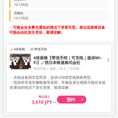
10:13到达
宫崎站
10:21到达
・可能会在未事先通知的情况下变更车型。座位或座椅设备
可能会由此发生变动，敬请谅解。
4排座椅
带洗手间
4排座椅【带洗手间｜可充电｜提供Wi-
Fi】／西日本铁道株式会社
带洗手间
插座
Wi-Fi
可充电
・充电设备因车型而异，提供USB类型或插座类型。
・因加班车或车辆检修等原因，车辆及座位规格可能在未提
前通知的情况下发生变更。敬请谅解。
成人
预约
3,610 JPY～