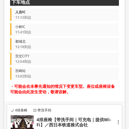
下车地点
人吉IC
11:12到达
小林IC
11:41到达
都城北
12:18到达
宫交CITY
12:54到达
宫崎站
13:02到达
・可能会在未事先通知的情况下变更车型。座位或座椅设备
可能会由此发生变动，敬请谅解。
4排座椅
带洗手间
4排座椅【带洗手间｜可充电｜提供Wi-
Fi】／西日本铁道株式会社