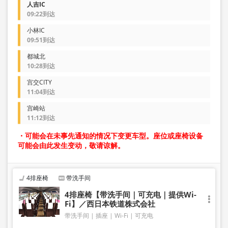
人吉IC
09:22到达
小林IC
09:51到达
都城北
10:28到达
宫交CITY
11:04到达
宫崎站
11:12到达
・可能会在未事先通知的情况下变更车型。座位或座椅设备
可能会由此发生变动，敬请谅解。
4排座椅
带洗手间
4排座椅【带洗手间｜可充电｜提供Wi-
Fi】／西日本铁道株式会社
带洗手间
插座
Wi-Fi
可充电