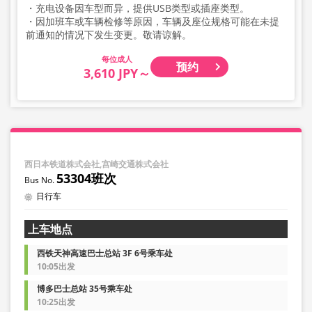
・充电设备因车型而异，提供USB类型或插座类型。
・因加班车或车辆检修等原因，车辆及座位规格可能在未提
前通知的情况下发生变更。敬请谅解。
成人
预约
3,610 JPY～
西日本铁道株式会社,宫崎交通株式会社
53304班次
日行车
上车地点
西铁天神高速巴士总站 3F 6号乘车处
10:05出发
博多巴士总站 35号乘车处
10:25出发