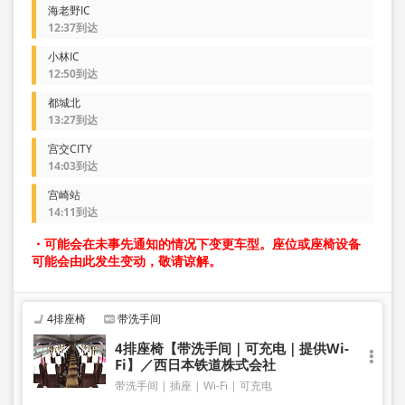
海老野IC
12:37到达
小林IC
12:50到达
都城北
13:27到达
宫交CITY
14:03到达
宫崎站
14:11到达
・可能会在未事先通知的情况下变更车型。座位或座椅设备
可能会由此发生变动，敬请谅解。
4排座椅
带洗手间
4排座椅【带洗手间｜可充电｜提供Wi-
Fi】／西日本铁道株式会社
带洗手间
插座
Wi-Fi
可充电