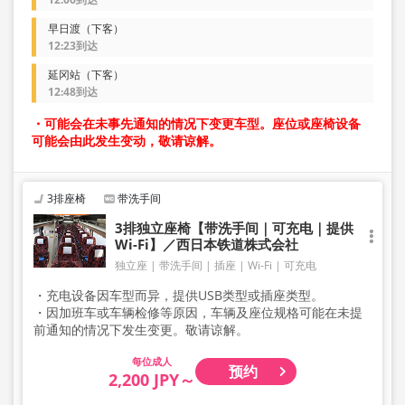
早日渡（下客）
12:23到达
延冈站（下客）
12:48到达
・可能会在未事先通知的情况下变更车型。座位或座椅设备
可能会由此发生变动，敬请谅解。
3排座椅
带洗手间
3排独立座椅【带洗手间｜可充电｜提供
Wi-Fi】／西日本铁道株式会社
独立座
带洗手间
插座
Wi-Fi
可充电
・充电设备因车型而异，提供USB类型或插座类型。
・因加班车或车辆检修等原因，车辆及座位规格可能在未提
前通知的情况下发生变更。敬请谅解。
成人
预约
2,200 JPY～