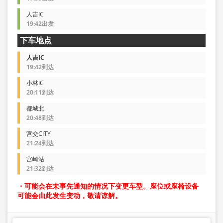
人吉IC
19:42出发
下车地点
人吉IC
19:42到达
小林IC
20:11到达
都城北
20:48到达
宫交CITY
21:24到达
宫崎站
21:32到达
・可能会在未事先通知的情况下变更车型。座位或座椅设备
可能会由此发生变动，敬请谅解。