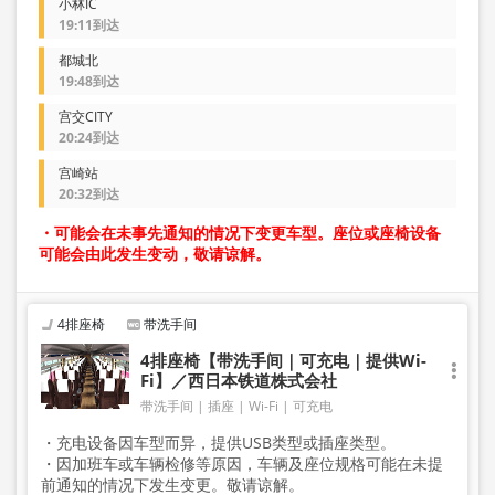
小林IC
19:11到达
都城北
19:48到达
宫交CITY
20:24到达
宫崎站
20:32到达
・可能会在未事先通知的情况下变更车型。座位或座椅设备
可能会由此发生变动，敬请谅解。
4排座椅
带洗手间
4排座椅【带洗手间｜可充电｜提供Wi-
Fi】／西日本铁道株式会社
带洗手间
插座
Wi-Fi
可充电
・充电设备因车型而异，提供USB类型或插座类型。
・因加班车或车辆检修等原因，车辆及座位规格可能在未提
前通知的情况下发生变更。敬请谅解。