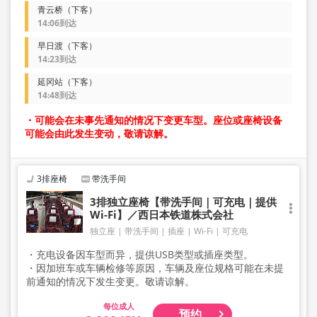
青云桥（下客）
14:06到达
早日渡（下客）
14:23到达
延冈站（下客）
14:48到达
・可能会在未事先通知的情况下变更车型。座位或座椅设备
可能会由此发生变动，敬请谅解。
3排座椅
带洗手间
3排独立座椅【带洗手间｜可充电｜提供
Wi-Fi】／西日本铁道株式会社
独立座
带洗手间
插座
Wi-Fi
可充电
・充电设备因车型而异，提供USB类型或插座类型。
・因加班车或车辆检修等原因，车辆及座位规格可能在未提
前通知的情况下发生变更。敬请谅解。
成人
预约