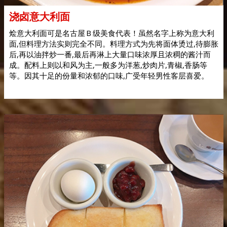
浇卤意大利面
烩意大利面可是名古屋Ｂ级美食代表！虽然名字上称为意大利
面,但料理方法实则完全不同。料理方式为先将面体烫过,待膨胀
后,再以油拌炒一番,最后再淋上大量口味浓厚且浓稠的酱汁而
成。配料上则以和风为主,一般多为洋葱,炒肉片,青椒,香肠等
等。因其十足的份量和浓郁的口味,广受年轻男性客层喜爱。