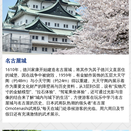
名古屋城
1610年，德川家康开始建造名古屋城，将其作为其子德川义直居住
的城堡。因在战争中被烧毁，1959年，有金鯱作装饰的五层大天守
阁（约48m）与小天守阁（约24m）得以重建。大天守阁内展示着
作为重要文化财产的障壁画与历史资料，从3层到5层，设有“实物尺
寸的金鯱模型”、“拉石体验”、“驾篭乘坐体验”，还可通过光影与音
像的结合来了解“城内与城下的生活”，方便游客在玩乐中学习名古
屋城与名古屋的历史。日本武将队热潮的领头者“名古屋
Omotenashi武将队”每天在城门处恭候游客的光临。周六周日及节
假日还有充满激情的武术展示。