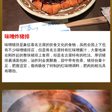
味噌炸猪排
味噌猪排是象征着名古屋的饮食文化的食物，虽然全国上下也
有不少味噌猪排店，但是将名古屋特有红味噌酱汁，大量地淋
在刚炸起的整块猪排上食用，却是名古屋特有的吃法。厚切猪
排裹满面包粉，油炸到金黄酥脆，甜中带有焦香。猪排份量十
足，肥瘦适宜，瘦肉吸收了特制的红味噌调料，肥肉则相当具
有嚼劲。