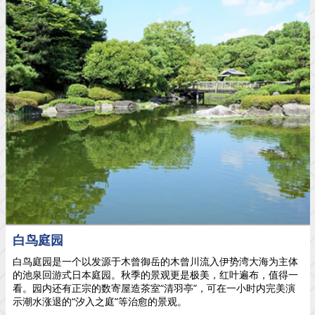
白鸟庭园
白鸟庭园是一个以发源于木曾御岳的木曾川流入伊势湾大海为主体
的池泉回游式日本庭园。秋季的景观更是极美，红叶遍布，值得一
看。园内还有正宗的数寄屋造茶室“清羽亭”，可在一小时内完美演
示潮水涨退的“汐入之庭”等治愈的景观。