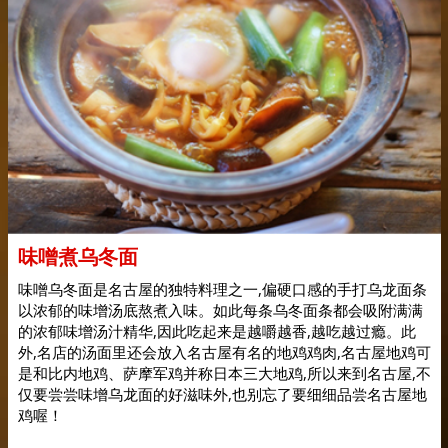
味噌煮乌冬面
味噌乌冬面是名古屋的独特料理之一,偏硬口感的手打乌龙面条
以浓郁的味增汤底熬煮入味。如此每条乌冬面条都会吸附满满
的浓郁味增汤汁精华,因此吃起来是越嚼越香,越吃越过瘾。此
外,名店的汤面里还会放入名古屋有名的地鸡鸡肉,名古屋地鸡可
是和比内地鸡、萨摩军鸡并称日本三大地鸡,所以来到名古屋,不
仅要尝尝味增乌龙面的好滋味外,也别忘了要细细品尝名古屋地
鸡喔！