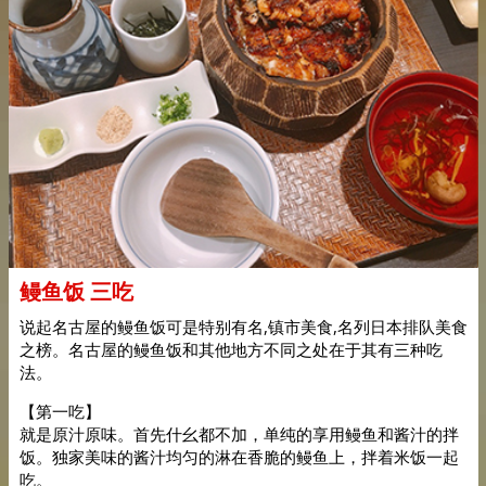
鳗鱼饭 三吃
说起名古屋的鳗鱼饭可是特别有名,镇市美食,名列日本排队美食
之榜。名古屋的鳗鱼饭和其他地方不同之处在于其有三种吃
法。
【第一吃】
就是原汁原味。首先什幺都不加，单纯的享用鳗鱼和酱汁的拌
饭。独家美味的酱汁均匀的淋在香脆的鳗鱼上，拌着米饭一起
吃。