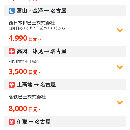
富山・金泽
名古屋
西日本JR巴士株式会社
出発日の１ヶ月１日前の１０時 から
4,990
日元～
高冈・冰见
名古屋
可以提前1个月预约
3,500
日元～
上高地
名古屋
名铁巴士株式会社
8,000
日元～
伊那
名古屋