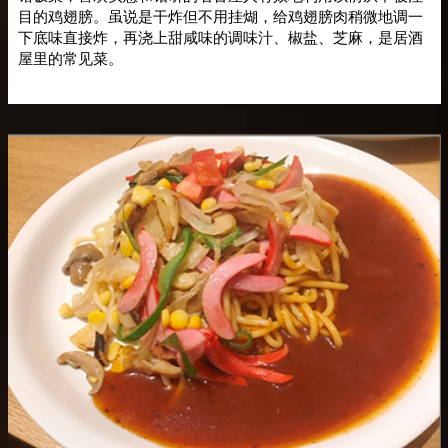
目的鸡翅膀。虽说是干炸但不用挂煳，给鸡翅膀肉稍微地调一
下底味直接炸，再浇上甜咸味的调味汁、椒盐、芝麻，是居酒
屋里的常见菜。